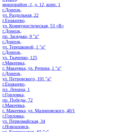
микрорайон -1, д. 12, корп. 1
г.Донецк,
ул. Раздольная, 22
г.Енакиево,
ул. Коммунистическая, 53 «В»
г.Донецк,
пр. Засядько, 9 "а"
г.Донецк,
ул. Терешковой, 1 "а"
г.Донецк,
ул. Ткаченко, 125
г.Макеевка,
г. Макеевка, ул. Репина, 1 "а"
г.Донецк,
ул. Петровского, 191 "а"
г.Енакиево,
пл. Ленина, 1
г.Горловка,
пр. Победы, 72
г.Макеевка,
г. Макеевка, ул. Малиновского, 40/1
г.Горловка,
ул. Первомайская, 34
г.Новоазовск,
ул. Коммунаров, 65 "а"