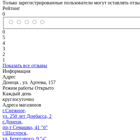
Только зарегистрированные пользователи могут оставлять отз
Рейтинг
0
0
5
4
3
2
1
Показать все отзывы
Информация
Адрес
Донецк
,
ул. Артема, 157
Режим работы
Открыто
Каждый день
круглосуточно
Адреса магазинов
г.Снежное,
ул. 250 лет Донбасса, 2
г.Донецк,
пр-т Семашко, 41 "б"
г.Шахтерск,
ул. Берегового, 9 "а"