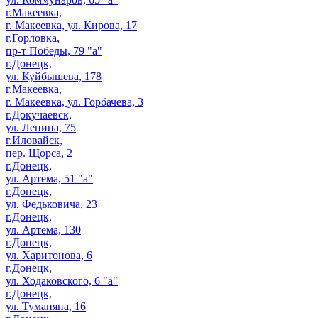
г.Макеевка,
г. Макеевка, ул. Кирова, 17
г.Горловка,
пр-т Победы, 79 "а"
г.Донецк,
ул. Куйбышева, 178
г.Макеевка,
г. Макеевка, ул. Горбачева, 3
г.Докучаевск,
ул. Ленина, 75
г.Иловайск,
пер. Щорса, 2
г.Донецк,
ул. Артема, 51 "а"
г.Донецк,
ул. Федьковича, 23
г.Донецк,
ул. Артема, 130
г.Донецк,
ул. Харитонова, 6
г.Донецк,
ул. Ходаковского, 6 "а"
г.Донецк,
ул. Туманяна, 16