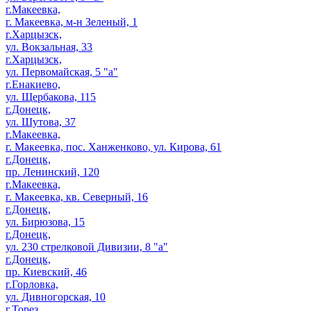
г.Макеевка,
г. Макеевка, м-н Зеленый, 1
г.Харцызск,
ул. Вокзальная, 33
г.Харцызск,
ул. Первомайская, 5 "а"
г.Енакиево,
ул. Щербакова, 115
г.Донецк,
ул. Шутова, 37
г.Макеевка,
г. Макеевка, пос. Ханженково, ул. Кирова, 61
г.Донецк,
пр. Ленинский, 120
г.Макеевка,
г. Макеевка, кв. Северный, 16
г.Донецк,
ул. Бирюзова, 15
г.Донецк,
ул. 230 стрелковой Дивизии, 8 "а"
г.Донецк,
пр. Киевский, 46
г.Горловка,
ул. Дивногорская, 10
г.Торез,