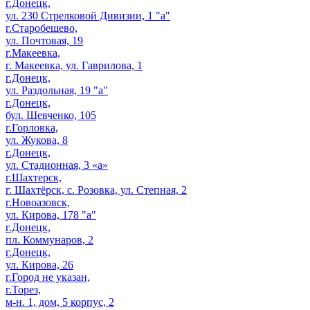
г.Донецк,
ул. 230 Стрелковой Дивизии, 1 "а"
г.Старобешево,
ул. Почтовая, 19
г.Макеевка,
г. Макеевка, ул. Гаврилова, 1
г.Донецк,
ул. Раздольная, 19 "а"
г.Донецк,
бул. Шевченко, 105
г.Горловка,
ул. Жукова, 8
г.Донецк,
ул. Стадионная, 3 «а»
г.Шахтерск,
г. Шахтёрск, с. Розовка, ул. Степная, 2
г.Новоазовск,
ул. Кирова, 178 "а"
г.Донецк,
пл. Коммунаров, 2
г.Донецк,
ул. Кирова, 26
г.Город не указан,
г.Торез,
м-н. 1, дом, 5 корпус, 2