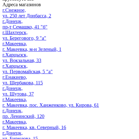
Адреса магазинов
г.Снежное,
ул. 250 лет Донбасса, 2
г.Донецк,
пр-т Семашко, 41 "б"
г.Шахтерск,
ул. Берегового, 9 "а"
г.Макеевка,
г. Макеевка, м-н Зеленый, 1
г.Харцызск,
ул. Вокзальная, 33
г.Харцызск,
ул. Первомайская, 5 "а"
г.Енакиево,
ул. Щербакова, 115
г.Донецк,
ул. Шутова, 37
г.Макеевка,
г. Макеевка, пос. Ханженково, ул. Кирова, 61
г.Донецк,
пр. Ленинский, 120
г.Макеевка,
г. Макеевка, кв. Северный, 16
г.Донецк,
ул. Бирюзова, 15