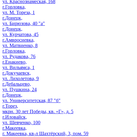
ул. Краснознамеская, 168
г.Горловка,
ул. М. Тореза, 1
г.Донецк,
ул. Бирюзова, 40 "а"
г.Донецк,
ул. Курчатова, 45
г.Амвросиевка,
ул. Матвиенко, 8
г.Горловка,
ул. Рудакова, 76
г.Енакиево,
ул. Вильямса, 1
г.Докучаевск,
ул. Лихолетова, 9
г.Дебальцево,
ул. Пушкина, 24
г.Донецк,
ул. Университетская, 87 "б"
г.Торез,
мкрн. 30 лет Победы, кв. «Г», д. 5
г.Иловайск,
ул. Шевченко, 100
г.Макеевка,
г. Макеевка, кв-л Шахтёрский, 3, пом. 59