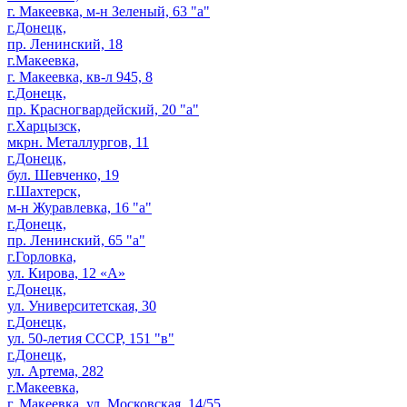
г. Макеевка, м-н Зеленый, 63 "а"
г.Донецк,
пр. Ленинский, 18
г.Макеевка,
г. Макеевка, кв-л 945, 8
г.Донецк,
пр. Красногвардейский, 20 "а"
г.Харцызск,
мкрн. Металлургов, 11
г.Донецк,
бул. Шевченко, 19
г.Шахтерск,
м-н Журавлевка, 16 "а"
г.Донецк,
пр. Ленинский, 65 "а"
г.Горловка,
ул. Кирова, 12 «А»
г.Донецк,
ул. Университетская, 30
г.Донецк,
ул. 50-летия СССР, 151 "в"
г.Донецк,
ул. Артема, 282
г.Макеевка,
г. Макеевка, ул. Московская, 14/55