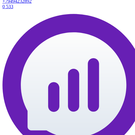
+79494232892
0
533