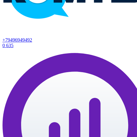
+79496949492
0
635