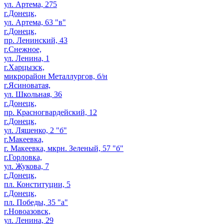
ул. Артема, 275
г.Донецк,
ул. Артема, 63 "в"
г.Донецк,
пр. Ленинский, 43
г.Снежное,
ул. Ленина, 1
г.Харцызск,
микрорайон Металлургов, б/н
г.Ясиноватая,
ул. Школьная, 36
г.Донецк,
пр. Красногвардейский, 12
г.Донецк,
ул. Ляшенко, 2 "б"
г.Макеевка,
г. Макеевка, мкрн. Зеленый, 57 "б"
г.Горловка,
ул. Жукова, 7
г.Донецк,
пл. Конституции, 5
г.Донецк,
пл. Победы, 35 "а"
г.Новоазовск,
ул. Ленина, 29