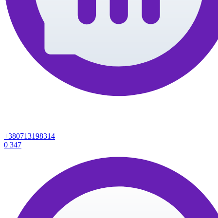
+380713198314
0
347