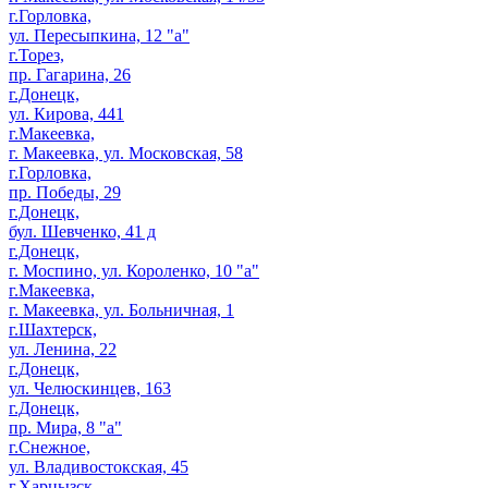
г.Горловка,
ул. Пересыпкина, 12 "а"
г.Торез,
пр. Гагарина, 26
г.Донецк,
ул. Кирова, 441
г.Макеевка,
г. Макеевка, ул. Московская, 58
г.Горловка,
пр. Победы, 29
г.Донецк,
бул. Шевченко, 41 д
г.Донецк,
г. Моспино, ул. Короленко, 10 "а"
г.Макеевка,
г. Макеевка, ул. Больничная, 1
г.Шахтерск,
ул. Ленина, 22
г.Донецк,
ул. Челюскинцев, 163
г.Донецк,
пр. Мира, 8 "а"
г.Снежное,
ул. Владивостокская, 45
г.Харцызск,