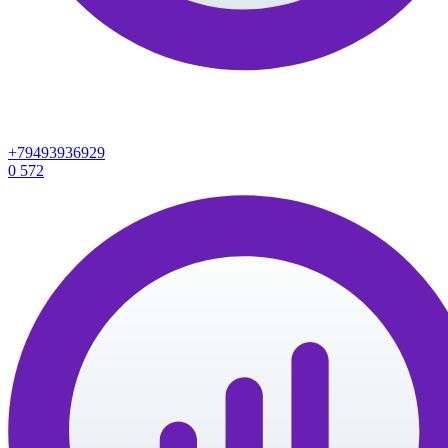
+79493936929
0
572