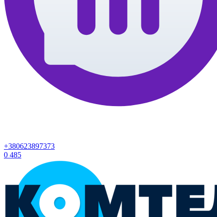
+380623897373
0
485