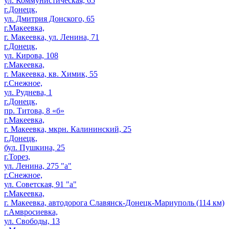
ул. Коммунистическая, 65
г.Донецк,
ул. Дмитрия Донского, 65
г.Макеевка,
г. Макеевка, ул. Ленина, 71
г.Донецк,
ул. Кирова, 108
г.Макеевка,
г. Макеевка, кв. Химик, 55
г.Снежное,
ул. Руднева, 1
г.Донецк,
пр. Титова, 8 «б»
г.Макеевка,
г. Макеевка, мкрн. Калининский, 25
г.Донецк,
бул. Пушкина, 25
г.Торез,
ул. Ленина, 275 "а"
г.Снежное,
ул. Советская, 91 "а"
г.Макеевка,
г. Макеевка, автодорога Славянск-Донецк-Мариуполь (114 км)
г.Амвросиевка,
ул. Свободы, 13