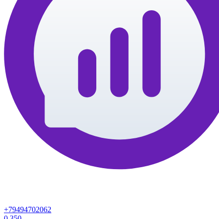
+79494702062
0
350