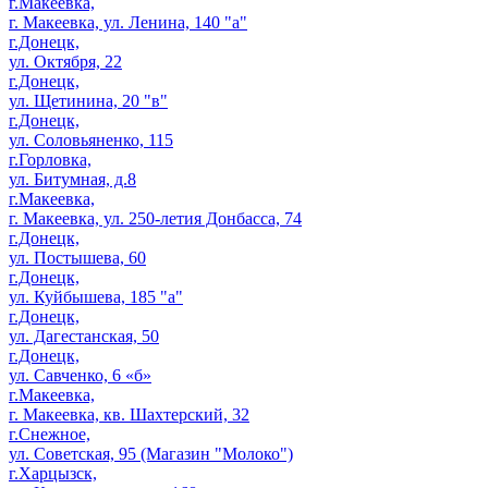
г.Макеевка,
г. Макеевка, ул. Ленина, 140 "а"
г.Донецк,
ул. Октября, 22
г.Донецк,
ул. Щетинина, 20 "в"
г.Донецк,
ул. Соловьяненко, 115
г.Горловка,
ул. Битумная, д.8
г.Макеевка,
г. Макеевка, ул. 250-летия Донбасса, 74
г.Донецк,
ул. Постышева, 60
г.Донецк,
ул. Куйбышева, 185 "а"
г.Донецк,
ул. Дагестанская, 50
г.Донецк,
ул. Савченко, 6 «б»
г.Макеевка,
г. Макеевка, кв. Шахтерский, 32
г.Снежное,
ул. Советская, 95 (Магазин "Молоко")
г.Харцызск,