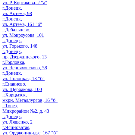
ул. Р. Корсакова, 2 "а"
г.Донецк,
ул. Артема, 98
г.Донецк,
ул. Артема, 161 "б"
г.Дебальцево,
ул. Мокроусова, 101
г.Донецк,
ул. Горького, 148
г.Донецк,
пр. Дзержинского, 13
г.Горловка,
ул. Черняховского, 58
г.Донецк,
ул. Полоцкая, 13 "б"
г.Енакиево,
ул. Щербакова, 100
г.Харцызск,
мкрн. Металлургов, 16 "б"
г.Торез,
Микрорайон №2, д. 43
г.Донецк,
ул. Ляшенко, 2
г.Ясиноватая,
ул. Орджоникидзе, 167 "б"