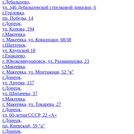
г.Дебальцево,
ул. 346 Дебальцевской стрелковой дивизии, 6
г.Горловка,
пр. Победы, 14
г.Донецк,
ул. Кирова, 194
г.Макеевка,
г. Макеевка, ул. Коккинаки, 68/38
г.Шахтерск,
ул. Крупской 18
г.Енакиево,
г. Юнокоммунаровск, ул. Рахманинова, 23
г.Макеевка,
г. Макеевка, ул. Монтажная, 52 "в"
г.Донецк,
ул. Артема, 157
г.Донецк,
ул. Щипачева, 37
г.Макеевка,
г. Макеевка, ул. Токарева, 27
г.Донецк,
ул. 60-летия СССР, 22 «А»
г.Донецк,
пр. Киевский, 59 "а"
г.Донецк,