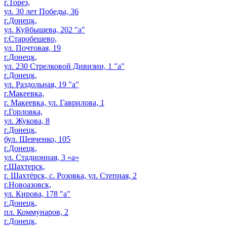
г.Торез,
ул. 30 лет Победы, 36
г.Донецк,
ул. Куйбышева, 202 "а"
г.Старобешево,
ул. Почтовая, 19
г.Донецк,
ул. 230 Стрелковой Дивизии, 1 "а"
г.Донецк,
ул. Раздольная, 19 "а"
г.Макеевка,
г. Макеевка, ул. Гаврилова, 1
г.Горловка,
ул. Жукова, 8
г.Донецк,
бул. Шевченко, 105
г.Донецк,
ул. Стадионная, 3 «а»
г.Шахтерск,
г. Шахтёрск, с. Розовка, ул. Степная, 2
г.Новоазовск,
ул. Кирова, 178 "а"
г.Донецк,
пл. Коммунаров, 2
г.Донецк,