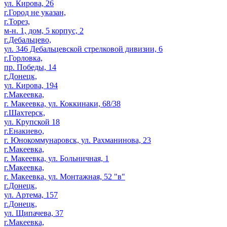
ул. Кирова, 26
г.Город не указан,
г.Торез,
м-н. 1, дом, 5 корпус, 2
г.Дебальцево,
ул. 346 Дебальцевской стрелковой дивизии, 6
г.Горловка,
пр. Победы, 14
г.Донецк,
ул. Кирова, 194
г.Макеевка,
г. Макеевка, ул. Коккинаки, 68/38
г.Шахтерск,
ул. Крупской 18
г.Енакиево,
г. Юнокоммунаровск, ул. Рахманинова, 23
г.Макеевка,
г. Макеевка, ул. Больничная, 1
г.Макеевка,
г. Макеевка, ул. Монтажная, 52 "в"
г.Донецк,
ул. Артема, 157
г.Донецк,
ул. Щипачева, 37
г.Макеевка,