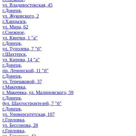
ул. Владивостокская, 45
г.Донецк,
ул. Жуковского, 2
г.Харцызск,
ул. Мира, 62
г.Снежное,
ул. Квитки, 1 "а"
г.Донецк,
ул. Туполева, 7 "б"
г.Шахтерск,
ул. Кирова, 14 "а"
г.Донецк,
пр. Ленинский, 11 "б"
г.Донецк,
ул. Терешковой, 37
г.Макеевка,
г. Макеевка, ул. Малиновского, 59
г.Донецк,
бул. Шахтостроителей, 7 "б"
г.Донецк,
ул. Университетская, 107
г.Горловка,
ул. Бессонова, 28
г.Горловка,