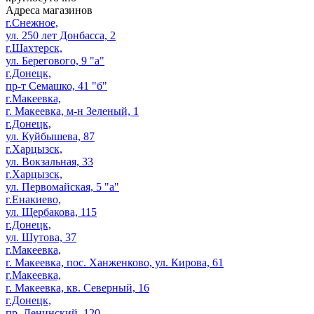
Адреса магазинов
г.Снежное,
ул. 250 лет Донбасса, 2
г.Шахтерск,
ул. Берегового, 9 "а"
г.Донецк,
пр-т Семашко, 41 "б"
г.Макеевка,
г. Макеевка, м-н Зеленый, 1
г.Донецк,
ул. Куйбышева, 87
г.Харцызск,
ул. Вокзальная, 33
г.Харцызск,
ул. Первомайская, 5 "а"
г.Енакиево,
ул. Щербакова, 115
г.Донецк,
ул. Шутова, 37
г.Макеевка,
г. Макеевка, пос. Ханженково, ул. Кирова, 61
г.Макеевка,
г. Макеевка, кв. Северный, 16
г.Донецк,
пр. Ленинский, 120