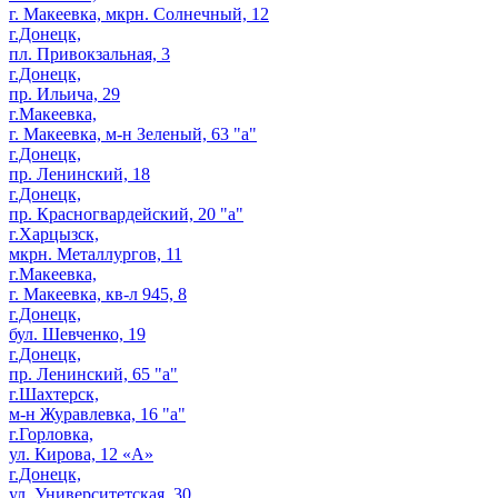
г. Макеевка, мкрн. Солнечный, 12
г.Донецк,
пл. Привокзальная, 3
г.Донецк,
пр. Ильича, 29
г.Макеевка,
г. Макеевка, м-н Зеленый, 63 "а"
г.Донецк,
пр. Ленинский, 18
г.Донецк,
пр. Красногвардейский, 20 "а"
г.Харцызск,
мкрн. Металлургов, 11
г.Макеевка,
г. Макеевка, кв-л 945, 8
г.Донецк,
бул. Шевченко, 19
г.Донецк,
пр. Ленинский, 65 "а"
г.Шахтерск,
м-н Журавлевка, 16 "а"
г.Горловка,
ул. Кирова, 12 «А»
г.Донецк,
ул. Университетская, 30