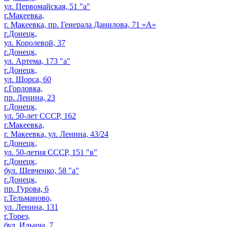
ул. Первомайская, 51 "а"
г.Макеевка,
г. Макеевка, пр. Генерала Данилова, 71 «А»
г.Донецк,
ул. Королевой, 37
г.Донецк,
ул. Артема, 173 "а"
г.Донецк,
ул. Щорса, 60
г.Горловка,
пр. Ленина, 23
г.Донецк,
ул. 50-лет СССР, 162
г.Макеевка,
г. Макеевка, ул. Ленина, 43/24
г.Донецк,
ул. 50-летия СССР, 151 "в"
г.Донецк,
бул. Шевченко, 58 "а"
г.Донецк,
пр. Гурова, 6
г.Тельманово,
ул. Ленина, 131
г.Торез,
бул. Ильича, 7