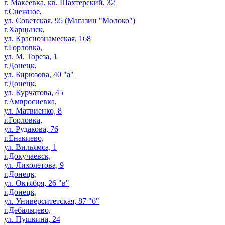
г. Макеевка, кв. Шахтерский, 32
г.Снежное,
ул. Советская, 95 (Магазин "Молоко")
г.Харцызск,
ул. Краснознамеская, 168
г.Горловка,
ул. М. Тореза, 1
г.Донецк,
ул. Бирюзова, 40 "а"
г.Донецк,
ул. Курчатова, 45
г.Амвросиевка,
ул. Матвиенко, 8
г.Горловка,
ул. Рудакова, 76
г.Енакиево,
ул. Вильямса, 1
г.Докучаевск,
ул. Лихолетова, 9
г.Донецк,
ул. Октября, 26 "в"
г.Донецк,
ул. Университетская, 87 "б"
г.Дебальцево,
ул. Пушкина, 24