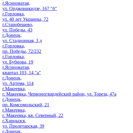
г.Ясиноватая,
ул. Орджоникидзе, 167 "б"
г.Горловка,
ул. 40 лет Украины, 72
г.Старобешево,
ул. Победы, 43
г.Донецк,
ул. Стадионная, 3 д
г.Горловка,
пр. Победы, 72/232
г.Горловка,
ул. Бубнова, 19
г.Ясиноватая,
квартал 103, 14 "а"
г.Донецк,
ул. Артема, 114
г.Макеевка,
г. Макеевка, Червоногвардейский район, ул. Тореза, 47а
г.Донецк,
пр. Комсомольский, 21
г.Макеевка,
г. Макеевка, кв. Северный, 22
г.Харцызск,
ул. Пролетарская, 39
г.Донецк,