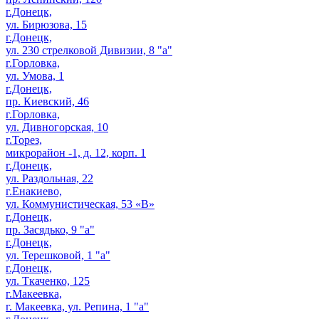
г.Донецк,
ул. Бирюзова, 15
г.Донецк,
ул. 230 стрелковой Дивизии, 8 "а"
г.Горловка,
ул. Умова, 1
г.Донецк,
пр. Киевский, 46
г.Горловка,
ул. Дивногорская, 10
г.Торез,
микрорайон -1, д. 12, корп. 1
г.Донецк,
ул. Раздольная, 22
г.Енакиево,
ул. Коммунистическая, 53 «В»
г.Донецк,
пр. Засядько, 9 "а"
г.Донецк,
ул. Терешковой, 1 "а"
г.Донецк,
ул. Ткаченко, 125
г.Макеевка,
г. Макеевка, ул. Репина, 1 "а"