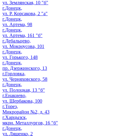
ул. Землянская, 10 "б"
г.Донецк,
ул. Р. Корсакова, 2 "а"
г.Донецк,
ул. Артема, 98
г.Донецк,
ул. Артема, 161 "б"
г.Дебальцево,
ул. Мокроусова, 101
г.Донецк,
ул. Горького, 148
г.Донецк,
пр. Дзержинского, 13
г.Горловка,
ул. Черняховского, 58
г.Донецк,
ул. Полоцкая, 13 "б"
г.Енакиево,
ул. Щербакова, 100
г.Торез,
Микрорайон №2, д. 43
г.Харцызск,
мкрн. Металлургов, 16 "б"
г.Донецк,
ул. Ляшенко, 2