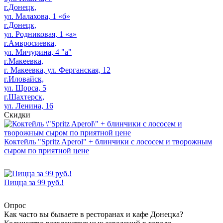
г.Донецк,
ул. Малахова, 1 «б»
г.Донецк,
ул. Родниковая, 1 «а»
г.Амвросиевка,
ул. Мичурина, 4 "а"
г.Макеевка,
г. Макеевка, ул. Ферганская, 12
г.Иловайск,
ул. Щорса, 5
г.Шахтерск,
ул. Ленина, 16
Скидки
Коктейль "Spritz Aperol" + блинчики с лососем и творожным
сыром по приятной цене
Пицца за 99 руб.!
Опрос
Как часто вы бываете в ресторанах и кафе Донецка?