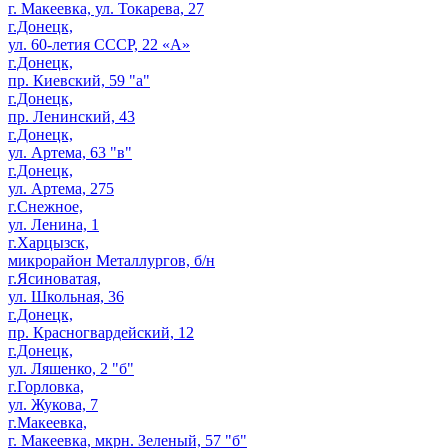
г. Макеевка, ул. Токарева, 27
г.Донецк,
ул. 60-летия СССР, 22 «А»
г.Донецк,
пр. Киевский, 59 "а"
г.Донецк,
пр. Ленинский, 43
г.Донецк,
ул. Артема, 63 "в"
г.Донецк,
ул. Артема, 275
г.Снежное,
ул. Ленина, 1
г.Харцызск,
микрорайон Металлургов, б/н
г.Ясиноватая,
ул. Школьная, 36
г.Донецк,
пр. Красногвардейский, 12
г.Донецк,
ул. Ляшенко, 2 "б"
г.Горловка,
ул. Жукова, 7
г.Макеевка,
г. Макеевка, мкрн. Зеленый, 57 "б"