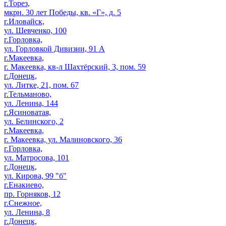
г.Торез,
мкрн. 30 лет Победы, кв. «Г», д. 5
г.Иловайск,
ул. Шевченко, 100
г.Горловка,
ул. Горловкой Дивизии, 91 А
г.Макеевка,
г. Макеевка, кв-л Шахтёрский, 3, пом. 59
г.Донецк,
ул. Литке, 21, пом. 67
г.Тельманово,
ул. Ленина, 144
г.Ясиноватая,
ул. Белинского, 2
г.Макеевка,
г. Макеевка, ул. Малиновского, 36
г.Горловка,
ул. Матросова, 101
г.Донецк,
ул. Кирова, 99 "б"
г.Енакиево,
пр. Горняков, 12
г.Снежное,
ул. Ленина, 8
г.Донецк,