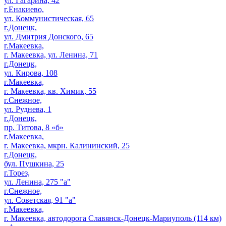
ул. Гагарина, 42
г.Енакиево,
ул. Коммунистическая, 65
г.Донецк,
ул. Дмитрия Донского, 65
г.Макеевка,
г. Макеевка, ул. Ленина, 71
г.Донецк,
ул. Кирова, 108
г.Макеевка,
г. Макеевка, кв. Химик, 55
г.Снежное,
ул. Руднева, 1
г.Донецк,
пр. Титова, 8 «б»
г.Макеевка,
г. Макеевка, мкрн. Калининский, 25
г.Донецк,
бул. Пушкина, 25
г.Торез,
ул. Ленина, 275 "а"
г.Снежное,
ул. Советская, 91 "а"
г.Макеевка,
г. Макеевка, автодорога Славянск-Донецк-Мариуполь (114 км)