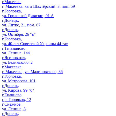
г.Макеевка,
г. Макеевка, кв-л Шахтёрский, 3, пом. 59
г.Горловка,
ул. Горловкой Дивизии, 91 А
г.Донецк,
ул. Литке, 21, пом. 67
г.Донецк,
ул. Октября, 26 "в"
г.Горловка,
ул. 40-лет Советской Украины 44 «а»
г.Тельманово,
ул. Ленина, 144
г.Ясиноватая,
ул. Белинского, 2
г.Макеевка,
г. Макеевка, ул. Малиновского, 36
г.Горловка,
ул. Матросова, 101
г.Донецк,
ул. Кирова, 99 "б"
г.Енакиево,
пр. Горняков, 12
г.Снежное,
ул. Ленина, 8
г.Донецк,