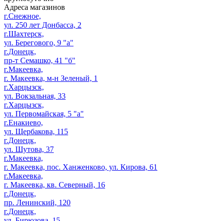
Адреса магазинов
г.Снежное,
ул. 250 лет Донбасса, 2
г.Шахтерск,
ул. Берегового, 9 "а"
г.Донецк,
пр-т Семашко, 41 "б"
г.Макеевка,
г. Макеевка, м-н Зеленый, 1
г.Харцызск,
ул. Вокзальная, 33
г.Харцызск,
ул. Первомайская, 5 "а"
г.Енакиево,
ул. Щербакова, 115
г.Донецк,
ул. Шутова, 37
г.Макеевка,
г. Макеевка, пос. Ханженково, ул. Кирова, 61
г.Макеевка,
г. Макеевка, кв. Северный, 16
г.Донецк,
пр. Ленинский, 120
г.Донецк,
ул. Бирюзова, 15