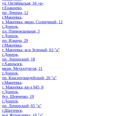
ул. Октябрьская, 34 «а»
г.Енакиево,
пр. Ленина, 12
г.Макеевка,
г. Макеевка, мкрн. Солнечный, 12
г.Донецк,
пл. Привокзальная, 3
г.Донецк,
пр. Ильича, 29
г.Макеевка,
г. Макеевка, м-н Зеленый, 63 "а"
г.Донецк,
пр. Ленинский, 18
г.Харцызск,
мкрн. Металлургов, 11
г.Донецк,
пр. Красногвардейский, 20 "а"
г.Макеевка,
г. Макеевка, кв-л 945, 8
г.Донецк,
бул. Шевченко, 19
г.Донецк,
пр. Ленинский, 65 "а"
г.Шахтерск,
м-н Журавлевка, 16 "а"