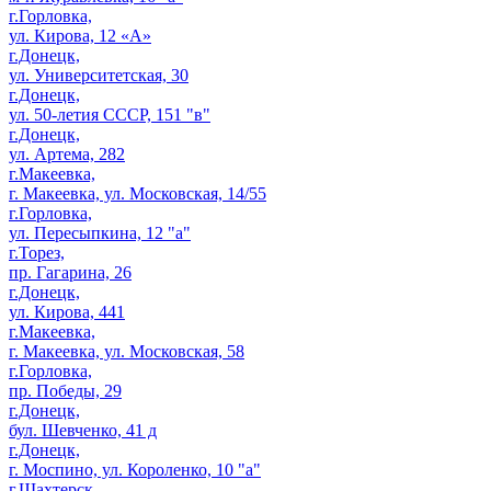
г.Горловка,
ул. Кирова, 12 «А»
г.Донецк,
ул. Университетская, 30
г.Донецк,
ул. 50-летия СССР, 151 "в"
г.Донецк,
ул. Артема, 282
г.Макеевка,
г. Макеевка, ул. Московская, 14/55
г.Горловка,
ул. Пересыпкина, 12 "а"
г.Торез,
пр. Гагарина, 26
г.Донецк,
ул. Кирова, 441
г.Макеевка,
г. Макеевка, ул. Московская, 58
г.Горловка,
пр. Победы, 29
г.Донецк,
бул. Шевченко, 41 д
г.Донецк,
г. Моспино, ул. Короленко, 10 "а"
г.Шахтерск,