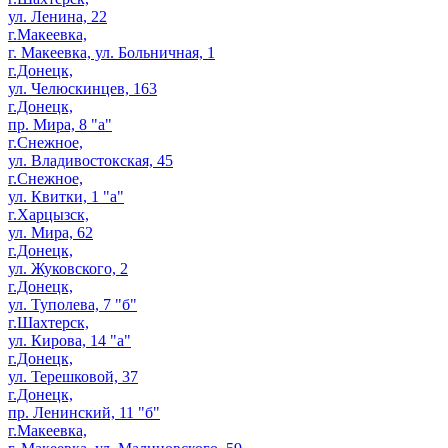
ул. Ленина, 22
г.Макеевка,
г. Макеевка, ул. Больничная, 1
г.Донецк,
ул. Челюскинцев, 163
г.Донецк,
пр. Мира, 8 "а"
г.Снежное,
ул. Владивостокская, 45
г.Снежное,
ул. Квитки, 1 "а"
г.Харцызск,
ул. Мира, 62
г.Донецк,
ул. Жуковского, 2
г.Донецк,
ул. Туполева, 7 "б"
г.Шахтерск,
ул. Кирова, 14 "а"
г.Донецк,
ул. Терешковой, 37
г.Донецк,
пр. Ленинский, 11 "б"
г.Макеевка,