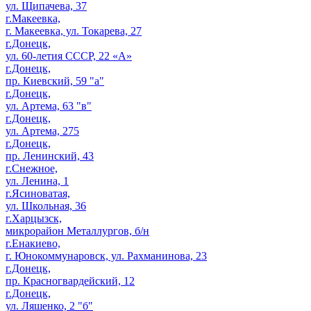
ул. Щипачева, 37
г.Макеевка,
г. Макеевка, ул. Токарева, 27
г.Донецк,
ул. 60-летия СССР, 22 «А»
г.Донецк,
пр. Киевский, 59 "а"
г.Донецк,
ул. Артема, 63 "в"
г.Донецк,
ул. Артема, 275
г.Донецк,
пр. Ленинский, 43
г.Снежное,
ул. Ленина, 1
г.Ясиноватая,
ул. Школьная, 36
г.Харцызск,
микрорайон Металлургов, б/н
г.Енакиево,
г. Юнокоммунаровск, ул. Рахманинова, 23
г.Донецк,
пр. Красногвардейский, 12
г.Донецк,
ул. Ляшенко, 2 "б"