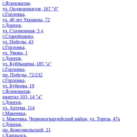
г.Ясиноватая,
ул. Орджоникидзе, 167 "б"
г.Горловка,
ул. 40 лет Украины, 72
г.Донецк,
ул. Стадионная, 3 д
г.Старобешево,
ул. Победы, 43
г.Горловка,
ул. Умова, 1
г.Донецк,
ул. Куйбышева, 185 "а"
г.Горловка,
пр. Победы, 72/232
г.Горловка,
ул. Бубнова, 19
г.Ясиноватая,
квартал 103, 14 "а"
г.Донецк,
ул. Артема, 114
г.Макеевка,
г. Макеевка, Червоногвардейский район, ул. Тореза, 47а
г.Донецк,
пр. Комсомольский, 21
г.Харцызск,