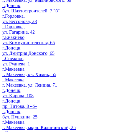
г. Макеевка, ул. Малиновского, 59
г.Донецк,
бул. Шахтостроителей, 7 "б"
г.Горловка,
ул. Бессонова, 28
г.Горловка,
ул. Гагарина, 42
г.Енакиево,
ул. Коммунистическая, 65
г.Донецк,
ул. Дмитрия Донского, 65
г.Снежное,
ул. Руднева, 1
г.Макеевка,
г. Макеевка, кв. Химик, 55
г.Макеевка,
г. Макеевка, ул. Ленина, 71
г.Донецк,
ул. Кирова, 108
г.Донецк,
пр. Титова, 8 «б»
г.Донецк,
бул. Пушкина, 25
г.Макеевка,
г. Макеевка, мкрн. Калининский, 25