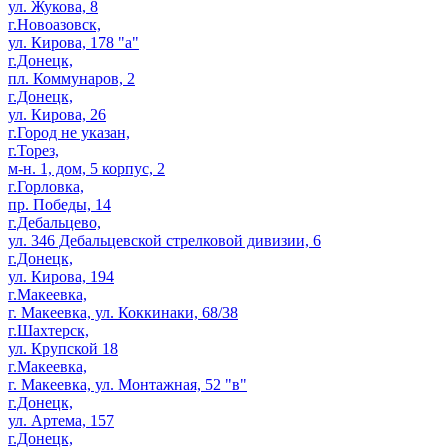
ул. Жукова, 8
г.Новоазовск,
ул. Кирова, 178 "а"
г.Донецк,
пл. Коммунаров, 2
г.Донецк,
ул. Кирова, 26
г.Город не указан,
г.Торез,
м-н. 1, дом, 5 корпус, 2
г.Горловка,
пр. Победы, 14
г.Дебальцево,
ул. 346 Дебальцевской стрелковой дивизии, 6
г.Донецк,
ул. Кирова, 194
г.Макеевка,
г. Макеевка, ул. Коккинаки, 68/38
г.Шахтерск,
ул. Крупской 18
г.Макеевка,
г. Макеевка, ул. Монтажная, 52 "в"
г.Донецк,
ул. Артема, 157
г.Донецк,