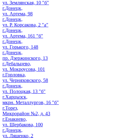
ул. Землянская, 10 "б"
г.Донецк,
ул. Артема, 98
г.Донецк,
ул. Р. Корсакова, 2 "а"
г.Донецк,
ул. Артема, 161 "б"
г.Донецк,
ул. Горького, 148
г.Донецк,
пр. Дзержинского, 13
г.Дебальцево,
ул. Мокроусова, 101
г.Горловка,
ул. Черняховского, 58
г.Донецк,
ул. Полоцкая, 13 "б"
г.Харцызск,
мкрн. Металлургов, 16 "б"
г.Торез,
Микрорайон №2, д. 43
г.Енакиево,
ул. Щербакова, 100
г.Донецк,
ул. Ляшенко, 2