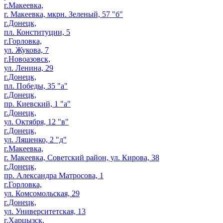
г.Макеевка,
г. Макеевка, мкрн. Зеленый, 57 "б"
г.Донецк,
пл. Конституции, 5
г.Горловка,
ул. Жукова, 7
г.Новоазовск,
ул. Ленина, 29
г.Донецк,
пл. Победы, 35 "а"
г.Донецк,
пр. Киевский, 1 "а"
г.Донецк,
ул. Октября, 12 "в"
г.Донецк,
ул. Ляшенко, 2 "д"
г.Макеевка,
г. Макеевка, Советский район, ул. Кирова, 38
г.Донецк,
пр. Александра Матросова, 1
г.Горловка,
ул. Комсомольская, 29
г.Донецк,
ул. Университетская, 13
г.Харцызск,