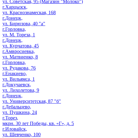
ул. Советская, 95 (Магазин "Молоко")
г.Харцызск,
ул. Краснознамеская, 168
г.Донецк,
ул. Бирюзова, 40 "а"
г.Горловка,
ул. М. Тореза, 1
г.Донецк,
ул. Курчатова, 45
г.Амвросиевка,
ул. Матвиенко, 8
г.Горловка,
ул. Рудакова, 76
г.Енакиево,
ул. Вильямса, 1
г.Докучаевск,
ул. Лихолетова, 9
г.Донецк,
ул. Университетская, 87 "б"
г.Дебальцево,
ул. Пушкина, 24
г.Торез,
мкрн. 30 лет Победы, кв. «Г», д. 5
г.Иловайск,
ул. Шевченко, 100