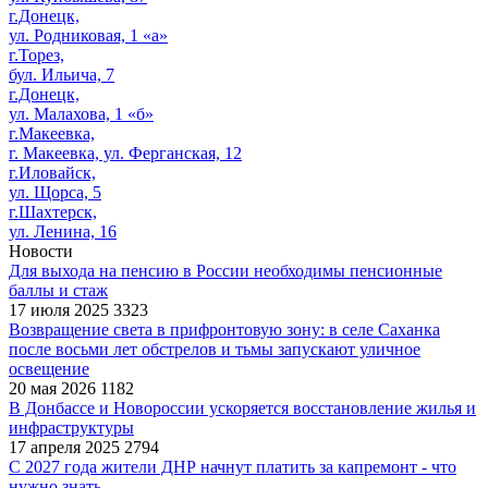
г.Донецк,
ул. Родниковая, 1 «а»
г.Торез,
бул. Ильича, 7
г.Донецк,
ул. Малахова, 1 «б»
г.Макеевка,
г. Макеевка, ул. Ферганская, 12
г.Иловайск,
ул. Щорса, 5
г.Шахтерск,
ул. Ленина, 16
Новости
Для выхода на пенсию в России необходимы пенсионные
баллы и стаж
17 июля 2025
3323
Возвращение света в прифронтовую зону: в селе Саханка
после восьми лет обстрелов и тьмы запускают уличное
освещение
20 мая 2026
1182
В Донбассе и Новороссии ускоряется восстановление жилья и
инфраструктуры
17 апреля 2025
2794
С 2027 года жители ДНР начнут платить за капремонт - что
нужно знать