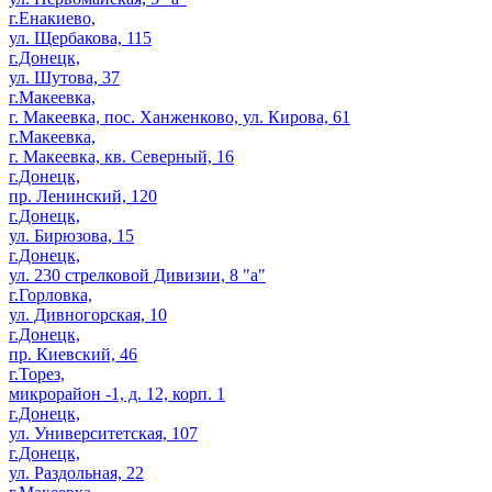
г.Енакиево,
ул. Щербакова, 115
г.Донецк,
ул. Шутова, 37
г.Макеевка,
г. Макеевка, пос. Ханженково, ул. Кирова, 61
г.Макеевка,
г. Макеевка, кв. Северный, 16
г.Донецк,
пр. Ленинский, 120
г.Донецк,
ул. Бирюзова, 15
г.Донецк,
ул. 230 стрелковой Дивизии, 8 "а"
г.Горловка,
ул. Дивногорская, 10
г.Донецк,
пр. Киевский, 46
г.Торез,
микрорайон -1, д. 12, корп. 1
г.Донецк,
ул. Университетская, 107
г.Донецк,
ул. Раздольная, 22