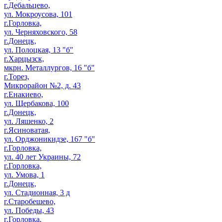
г.Дебальцево,
ул. Мокроусова, 101
г.Горловка,
ул. Черняховского, 58
г.Донецк,
ул. Полоцкая, 13 "б"
г.Харцызск,
мкрн. Металлургов, 16 "б"
г.Торез,
Микрорайон №2, д. 43
г.Енакиево,
ул. Щербакова, 100
г.Донецк,
ул. Ляшенко, 2
г.Ясиноватая,
ул. Орджоникидзе, 167 "б"
г.Горловка,
ул. 40 лет Украины, 72
г.Горловка,
ул. Умова, 1
г.Донецк,
ул. Стадионная, 3 д
г.Старобешево,
ул. Победы, 43
г.Горловка,