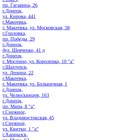
пр. Гагарина, 26
г.Донецк,
ул. Кирова, 441
г.Макеевка,
г. Макеевка, ул. Московская, 58
г.Горловка,
пр. Победы, 29
г.Донецк,
бул. Шевченко, 41 д
г.Донецк,
г. Моспино, ул. Короленко, 10 "а"
г.Шахтерск,
ул. Ленина, 22
г.Макеевка,
г. Макеевка, ул. Больничная, 1
г.Донецк,
ул. Челюскинцев, 163
г.Донецк,
пр. Мира, 8 "а"
г.Снежное,
ул. Владивостокская, 45
г.Снежное,
ул. Квитки, 1 "а"
г.Харцызск,