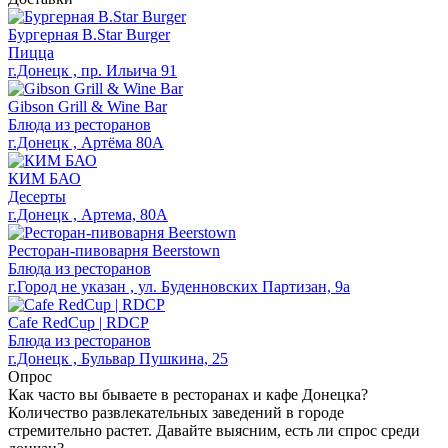
Бургерная B.Star Burger
Пицца
г.Донецк , пр. Ильича 91
Gibson Grill & Wine Bar
Блюда из ресторанов
г.Донецк , Артёма 80А
КИМ БАО
Десерты
г.Донецк , Артема, 80А
Ресторан-пивоварня Beerstown
Блюда из ресторанов
г.Город не указан , ул. Буденновских Партизан, 9а
Cafe RedСup | RDCP
Блюда из ресторанов
г.Донецк , Бульвар Пушкина, 25
Опрос
Как часто вы бываете в ресторанах и кафе Донецка?
Количество развлекательных заведений в городе
стремительно растет. Давайте выясним, есть ли спрос среди