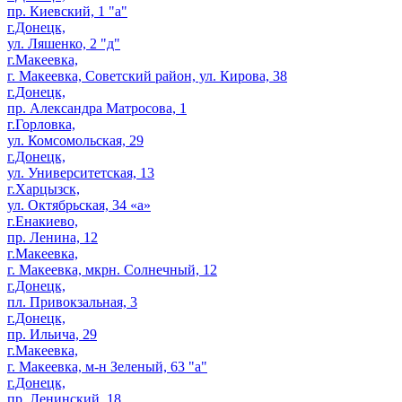
пр. Киевский, 1 "а"
г.Донецк,
ул. Ляшенко, 2 "д"
г.Макеевка,
г. Макеевка, Советский район, ул. Кирова, 38
г.Донецк,
пр. Александра Матросова, 1
г.Горловка,
ул. Комсомольская, 29
г.Донецк,
ул. Университетская, 13
г.Харцызск,
ул. Октябрьская, 34 «а»
г.Енакиево,
пр. Ленина, 12
г.Макеевка,
г. Макеевка, мкрн. Солнечный, 12
г.Донецк,
пл. Привокзальная, 3
г.Донецк,
пр. Ильича, 29
г.Макеевка,
г. Макеевка, м-н Зеленый, 63 "а"
г.Донецк,
пр. Ленинский, 18