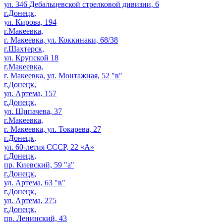
ул. 346 Дебальцевской стрелковой дивизии, 6
г.Донецк,
ул. Кирова, 194
г.Макеевка,
г. Макеевка, ул. Коккинаки, 68/38
г.Шахтерск,
ул. Крупской 18
г.Макеевка,
г. Макеевка, ул. Монтажная, 52 "в"
г.Донецк,
ул. Артема, 157
г.Донецк,
ул. Щипачева, 37
г.Макеевка,
г. Макеевка, ул. Токарева, 27
г.Донецк,
ул. 60-летия СССР, 22 «А»
г.Донецк,
пр. Киевский, 59 "а"
г.Донецк,
ул. Артема, 63 "в"
г.Донецк,
ул. Артема, 275
г.Донецк,
пр. Ленинский, 43