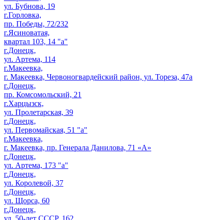
ул. Бубнова, 19
г.Горловка,
пр. Победы, 72/232
г.Ясиноватая,
квартал 103, 14 "а"
г.Донецк,
ул. Артема, 114
г.Макеевка,
г. Макеевка, Червоногвардейский район, ул. Тореза, 47а
г.Донецк,
пр. Комсомольский, 21
г.Харцызск,
ул. Пролетарская, 39
г.Донецк,
ул. Первомайская, 51 "а"
г.Макеевка,
г. Макеевка, пр. Генерала Данилова, 71 «А»
г.Донецк,
ул. Артема, 173 "а"
г.Донецк,
ул. Королевой, 37
г.Донецк,
ул. Щорса, 60
г.Донецк,
ул. 50-лет СССР, 162