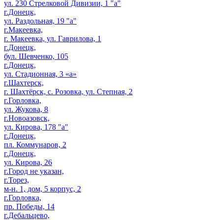
ул. 230 Стрелковой Дивизии, 1 "а"
г.Донецк,
ул. Раздольная, 19 "а"
г.Макеевка,
г. Макеевка, ул. Гаврилова, 1
г.Донецк,
бул. Шевченко, 105
г.Донецк,
ул. Стадионная, 3 «а»
г.Шахтерск,
г. Шахтёрск, с. Розовка, ул. Степная, 2
г.Горловка,
ул. Жукова, 8
г.Новоазовск,
ул. Кирова, 178 "а"
г.Донецк,
пл. Коммунаров, 2
г.Донецк,
ул. Кирова, 26
г.Город не указан,
г.Торез,
м-н. 1, дом, 5 корпус, 2
г.Горловка,
пр. Победы, 14
г.Дебальцево,