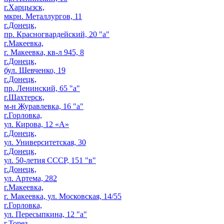
г.Харцызск,
мкрн. Металлургов, 11
г.Донецк,
пр. Красногвардейский, 20 "а"
г.Макеевка,
г. Макеевка, кв-л 945, 8
г.Донецк,
бул. Шевченко, 19
г.Донецк,
пр. Ленинский, 65 "а"
г.Шахтерск,
м-н Журавлевка, 16 "а"
г.Горловка,
ул. Кирова, 12 «А»
г.Донецк,
ул. Университетская, 30
г.Донецк,
ул. 50-летия СССР, 151 "в"
г.Донецк,
ул. Артема, 282
г.Макеевка,
г. Макеевка, ул. Московская, 14/55
г.Горловка,
ул. Пересыпкина, 12 "а"
г.Торез,