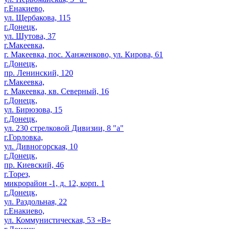
г.Енакиево,
ул. Щербакова, 115
г.Донецк,
ул. Шутова, 37
г.Макеевка,
г. Макеевка, пос. Ханженково, ул. Кирова, 61
г.Донецк,
пр. Ленинский, 120
г.Макеевка,
г. Макеевка, кв. Северный, 16
г.Донецк,
ул. Бирюзова, 15
г.Донецк,
ул. 230 стрелковой Дивизии, 8 "а"
г.Горловка,
ул. Дивногорская, 10
г.Донецк,
пр. Киевский, 46
г.Торез,
микрорайон -1, д. 12, корп. 1
г.Донецк,
ул. Раздольная, 22
г.Енакиево,
ул. Коммунистическая, 53 «В»