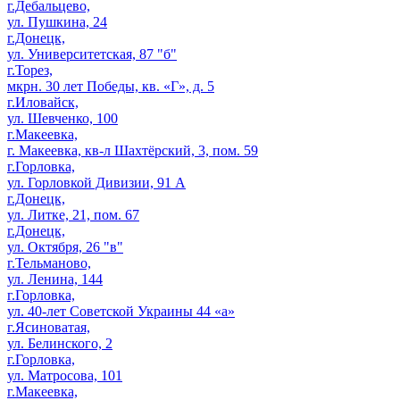
г.Дебальцево,
ул. Пушкина, 24
г.Донецк,
ул. Университетская, 87 "б"
г.Торез,
мкрн. 30 лет Победы, кв. «Г», д. 5
г.Иловайск,
ул. Шевченко, 100
г.Макеевка,
г. Макеевка, кв-л Шахтёрский, 3, пом. 59
г.Горловка,
ул. Горловкой Дивизии, 91 А
г.Донецк,
ул. Литке, 21, пом. 67
г.Донецк,
ул. Октября, 26 "в"
г.Тельманово,
ул. Ленина, 144
г.Горловка,
ул. 40-лет Советской Украины 44 «а»
г.Ясиноватая,
ул. Белинского, 2
г.Горловка,
ул. Матросова, 101
г.Макеевка,