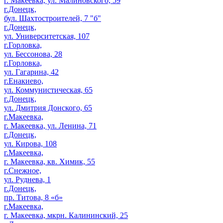
г. Макеевка, ул. Малиновского, 59
г.Донецк,
бул. Шахтостроителей, 7 "б"
г.Донецк,
ул. Университетская, 107
г.Горловка,
ул. Бессонова, 28
г.Горловка,
ул. Гагарина, 42
г.Енакиево,
ул. Коммунистическая, 65
г.Донецк,
ул. Дмитрия Донского, 65
г.Макеевка,
г. Макеевка, ул. Ленина, 71
г.Донецк,
ул. Кирова, 108
г.Макеевка,
г. Макеевка, кв. Химик, 55
г.Снежное,
ул. Руднева, 1
г.Донецк,
пр. Титова, 8 «б»
г.Макеевка,
г. Макеевка, мкрн. Калининский, 25