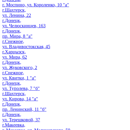
г. Моспино, ул. Короленко, 10 "а"
г.Шахтерск,
ул. Ленина, 22
г.Донецк,
ул. Челюскинцев, 163
г.Донецк,
пр. Мира, 8 "а"
г.Снежное,
ул. Владивостокская, 45
г.Харцызск,
ул. Мира, 62
г.Донецк,
ул. Жуковского, 2
г.Снежное,
ул. Квитки, 1 "а"
г.Донецк,
ул. Туполева, 7 "б"
г.Шахтерск,
ул. Кирова, 14 "а"
г.Донецк,
пр. Ленинский, 11 "б"
г.Донецк,
ул. Терешковой, 37
г.Макеевка,