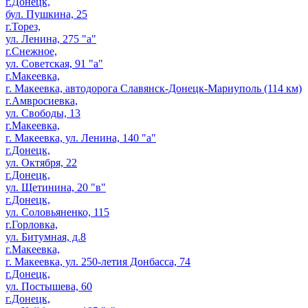
г.Донецк,
бул. Пушкина, 25
г.Торез,
ул. Ленина, 275 "а"
г.Снежное,
ул. Советская, 91 "а"
г.Макеевка,
г. Макеевка, автодорога Славянск-Донецк-Мариуполь (114 км)
г.Амвросиевка,
ул. Свободы, 13
г.Макеевка,
г. Макеевка, ул. Ленина, 140 "а"
г.Донецк,
ул. Октября, 22
г.Донецк,
ул. Щетинина, 20 "в"
г.Донецк,
ул. Соловьяненко, 115
г.Горловка,
ул. Битумная, д.8
г.Макеевка,
г. Макеевка, ул. 250-летия Донбасса, 74
г.Донецк,
ул. Постышева, 60
г.Донецк,