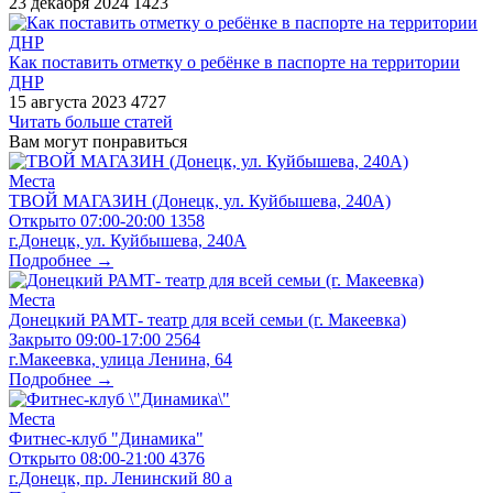
23 декабря 2024
1423
Как поставить отметку о ребёнке в паспорте на территории
ДНР
15 августа 2023
4727
Читать больше статей
Вам могут понравиться
Места
ТВОЙ МАГАЗИН (Донецк, ул. Куйбышева, 240А)
Открыто
07:00-20:00
1358
г.Донецк, ул. Куйбышева, 240А
Подробнее →
Места
Донецкий РАМТ- театр для всей семьи (г. Макеевка)
Закрыто
09:00-17:00
2564
г.Макеевка, улица Ленина, 64
Подробнее →
Места
Фитнес-клуб "Динамика"
Открыто
08:00-21:00
4376
г.Донецк, пр. Ленинский 80 а