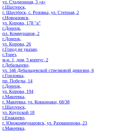
ул. Стадионная, 3 «а»
г.Шахтерск,
г. Шахтёрск, с. Розовка, ул. Степная, 2
г.Новоазовск,
ул. Кирова, 178 "а"
г.Донецк,
пл. Коммунаров, 2
г.Донецк,
ул. Кирова, 26
г.Город не указан,
г.Торез,
м-н. 1, дом, 5 корпус, 2
г.Дебальцево,
ул. 346 Дебальцевской стрелковой дивизии, 6
г.Горловка,
пр. Победы, 14
г.Донецк,
ул. Кирова, 194
г.Макеевка,
г. Макеевка, ул. Коккинаки, 68/38
г.Шахтерск,
ул. Крупской 18
г.Енакиево,
г. Юнокоммунаровск, ул. Рахманинова, 23
г.Макеевка,