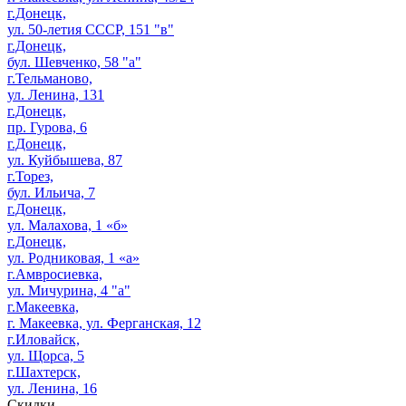
г.Донецк,
ул. 50-летия СССР, 151 "в"
г.Донецк,
бул. Шевченко, 58 "а"
г.Тельманово,
ул. Ленина, 131
г.Донецк,
пр. Гурова, 6
г.Донецк,
ул. Куйбышева, 87
г.Торез,
бул. Ильича, 7
г.Донецк,
ул. Малахова, 1 «б»
г.Донецк,
ул. Родниковая, 1 «а»
г.Амвросиевка,
ул. Мичурина, 4 "а"
г.Макеевка,
г. Макеевка, ул. Ферганская, 12
г.Иловайск,
ул. Щорса, 5
г.Шахтерск,
ул. Ленина, 16
Скидки