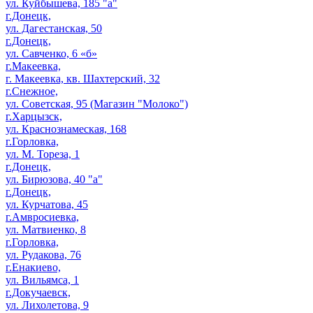
ул. Куйбышева, 185 "а"
г.Донецк,
ул. Дагестанская, 50
г.Донецк,
ул. Савченко, 6 «б»
г.Макеевка,
г. Макеевка, кв. Шахтерский, 32
г.Снежное,
ул. Советская, 95 (Магазин "Молоко")
г.Харцызск,
ул. Краснознамеская, 168
г.Горловка,
ул. М. Тореза, 1
г.Донецк,
ул. Бирюзова, 40 "а"
г.Донецк,
ул. Курчатова, 45
г.Амвросиевка,
ул. Матвиенко, 8
г.Горловка,
ул. Рудакова, 76
г.Енакиево,
ул. Вильямса, 1
г.Докучаевск,
ул. Лихолетова, 9