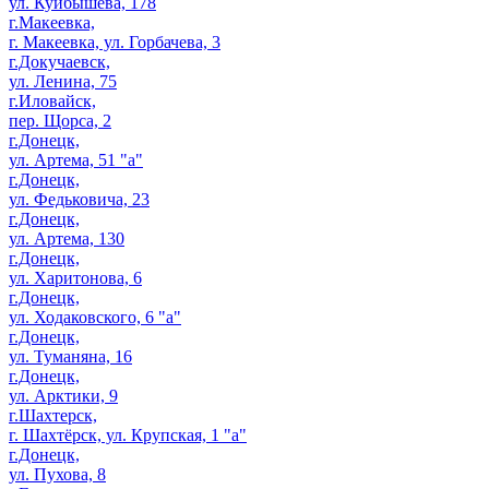
ул. Куйбышева, 178
г.Макеевка,
г. Макеевка, ул. Горбачева, 3
г.Докучаевск,
ул. Ленина, 75
г.Иловайск,
пер. Щорса, 2
г.Донецк,
ул. Артема, 51 "а"
г.Донецк,
ул. Федьковича, 23
г.Донецк,
ул. Артема, 130
г.Донецк,
ул. Харитонова, 6
г.Донецк,
ул. Ходаковского, 6 "а"
г.Донецк,
ул. Туманяна, 16
г.Донецк,
ул. Арктики, 9
г.Шахтерск,
г. Шахтёрск, ул. Крупская, 1 "а"
г.Донецк,
ул. Пухова, 8