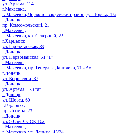
ул. Артема, 114
г.Макеевка,
г. Макеевка, Червоногвардейский район, ул. Тореза, 47а
г.Донецк,
пр. Комсомольский, 21
г.Макеевка,
г. Макеевка, кв. Северный, 22
г.Харцызск,
ул. Пролетарская, 39
г.Донецк,
ул. Первомайская, 51 "а"
г.Макеевка,
г. Макеевка, пр. Генерала Данилова, 71 «А»
г.Донецк,
ул. Королевой, 37
г.Донецк,
ул. Артема, 173 "а"
г.Донецк,
ул. Щорса, 60
г.Горловка,
пр. Ленина, 23
г.Донецк,
ул. 50-лет СССР, 162
г.Макеевка,
г. Макеевка, ул. Ленина, 43/24