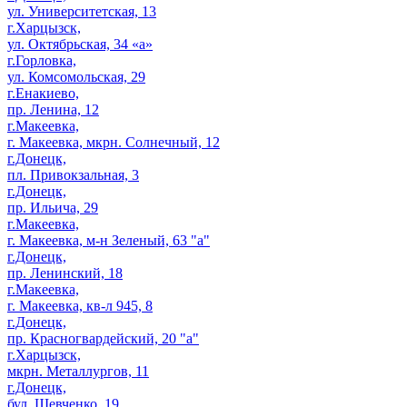
ул. Университетская, 13
г.Харцызск,
ул. Октябрьская, 34 «а»
г.Горловка,
ул. Комсомольская, 29
г.Енакиево,
пр. Ленина, 12
г.Макеевка,
г. Макеевка, мкрн. Солнечный, 12
г.Донецк,
пл. Привокзальная, 3
г.Донецк,
пр. Ильича, 29
г.Макеевка,
г. Макеевка, м-н Зеленый, 63 "а"
г.Донецк,
пр. Ленинский, 18
г.Макеевка,
г. Макеевка, кв-л 945, 8
г.Донецк,
пр. Красногвардейский, 20 "а"
г.Харцызск,
мкрн. Металлургов, 11
г.Донецк,
бул. Шевченко, 19