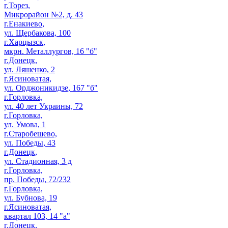
г.Торез,
Микрорайон №2, д. 43
г.Енакиево,
ул. Щербакова, 100
г.Харцызск,
мкрн. Металлургов, 16 "б"
г.Донецк,
ул. Ляшенко, 2
г.Ясиноватая,
ул. Орджоникидзе, 167 "б"
г.Горловка,
ул. 40 лет Украины, 72
г.Горловка,
ул. Умова, 1
г.Старобешево,
ул. Победы, 43
г.Донецк,
ул. Стадионная, 3 д
г.Горловка,
пр. Победы, 72/232
г.Горловка,
ул. Бубнова, 19
г.Ясиноватая,
квартал 103, 14 "а"
г.Донецк,