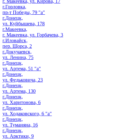
г. Макеевка, ул. Кирова, 17
г.Горловка,
пр-т Победы, 79 "а"
г.Донецк,
ул. Куйбышева, 178
г.Макеевка,
г. Макеевка, ул. Горбачева, 3
г.Иловайск,
пер. Щорса, 2
г.Докучаевск,
ул. Ленина, 75
г.Донецк,
ул. Артема, 51 "а"
г.Донецк,
ул. Федьковича, 23
г.Донецк,
ул. Артема, 130
г.Донецк,
ул. Харитонова, 6
г.Донецк,
ул. Ходаковского, 6 "а"
г.Донецк,
ул. Туманяна, 16
г.Донецк,
ул. Арктики, 9