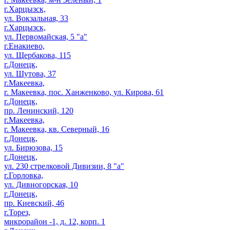
г.Харцызск,
ул. Вокзальная, 33
г.Харцызск,
ул. Первомайская, 5 "а"
г.Енакиево,
ул. Щербакова, 115
г.Донецк,
ул. Шутова, 37
г.Макеевка,
г. Макеевка, пос. Ханженково, ул. Кирова, 61
г.Донецк,
пр. Ленинский, 120
г.Макеевка,
г. Макеевка, кв. Северный, 16
г.Донецк,
ул. Бирюзова, 15
г.Донецк,
ул. 230 стрелковой Дивизии, 8 "а"
г.Горловка,
ул. Дивногорская, 10
г.Донецк,
пр. Киевский, 46
г.Торез,
микрорайон -1, д. 12, корп. 1