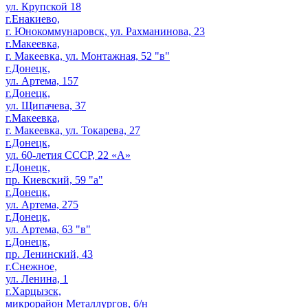
ул. Крупской 18
г.Енакиево,
г. Юнокоммунаровск, ул. Рахманинова, 23
г.Макеевка,
г. Макеевка, ул. Монтажная, 52 "в"
г.Донецк,
ул. Артема, 157
г.Донецк,
ул. Щипачева, 37
г.Макеевка,
г. Макеевка, ул. Токарева, 27
г.Донецк,
ул. 60-летия СССР, 22 «А»
г.Донецк,
пр. Киевский, 59 "а"
г.Донецк,
ул. Артема, 275
г.Донецк,
ул. Артема, 63 "в"
г.Донецк,
пр. Ленинский, 43
г.Снежное,
ул. Ленина, 1
г.Харцызск,
микрорайон Металлургов, б/н