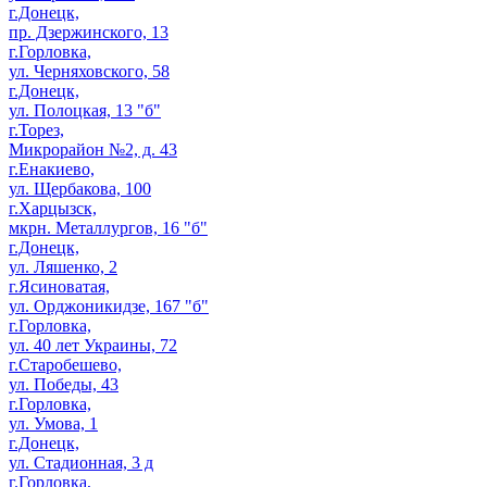
г.Донецк,
пр. Дзержинского, 13
г.Горловка,
ул. Черняховского, 58
г.Донецк,
ул. Полоцкая, 13 "б"
г.Торез,
Микрорайон №2, д. 43
г.Енакиево,
ул. Щербакова, 100
г.Харцызск,
мкрн. Металлургов, 16 "б"
г.Донецк,
ул. Ляшенко, 2
г.Ясиноватая,
ул. Орджоникидзе, 167 "б"
г.Горловка,
ул. 40 лет Украины, 72
г.Старобешево,
ул. Победы, 43
г.Горловка,
ул. Умова, 1
г.Донецк,
ул. Стадионная, 3 д
г.Горловка,