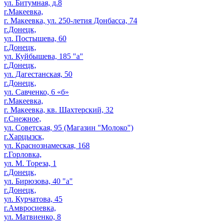
ул. Битумная, д.8
г.Макеевка,
г. Макеевка, ул. 250-летия Донбасса, 74
г.Донецк,
ул. Постышева, 60
г.Донецк,
ул. Куйбышева, 185 "а"
г.Донецк,
ул. Дагестанская, 50
г.Донецк,
ул. Савченко, 6 «б»
г.Макеевка,
г. Макеевка, кв. Шахтерский, 32
г.Снежное,
ул. Советская, 95 (Магазин "Молоко")
г.Харцызск,
ул. Краснознамеская, 168
г.Горловка,
ул. М. Тореза, 1
г.Донецк,
ул. Бирюзова, 40 "а"
г.Донецк,
ул. Курчатова, 45
г.Амвросиевка,
ул. Матвиенко, 8