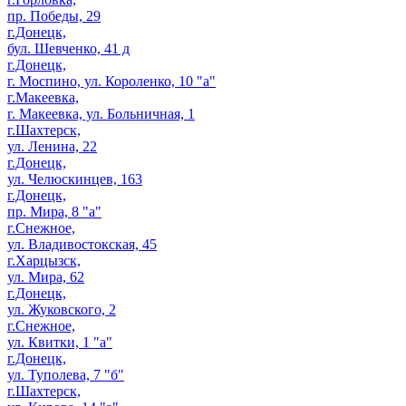
пр. Победы, 29
г.Донецк,
бул. Шевченко, 41 д
г.Донецк,
г. Моспино, ул. Короленко, 10 "а"
г.Макеевка,
г. Макеевка, ул. Больничная, 1
г.Шахтерск,
ул. Ленина, 22
г.Донецк,
ул. Челюскинцев, 163
г.Донецк,
пр. Мира, 8 "а"
г.Снежное,
ул. Владивостокская, 45
г.Харцызск,
ул. Мира, 62
г.Донецк,
ул. Жуковского, 2
г.Снежное,
ул. Квитки, 1 "а"
г.Донецк,
ул. Туполева, 7 "б"
г.Шахтерск,