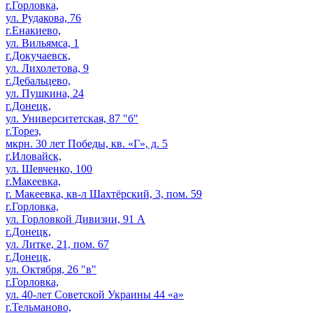
г.Горловка,
ул. Рудакова, 76
г.Енакиево,
ул. Вильямса, 1
г.Докучаевск,
ул. Лихолетова, 9
г.Дебальцево,
ул. Пушкина, 24
г.Донецк,
ул. Университетская, 87 "б"
г.Торез,
мкрн. 30 лет Победы, кв. «Г», д. 5
г.Иловайск,
ул. Шевченко, 100
г.Макеевка,
г. Макеевка, кв-л Шахтёрский, 3, пом. 59
г.Горловка,
ул. Горловкой Дивизии, 91 А
г.Донецк,
ул. Литке, 21, пом. 67
г.Донецк,
ул. Октября, 26 "в"
г.Горловка,
ул. 40-лет Советской Украины 44 «а»
г.Тельманово,