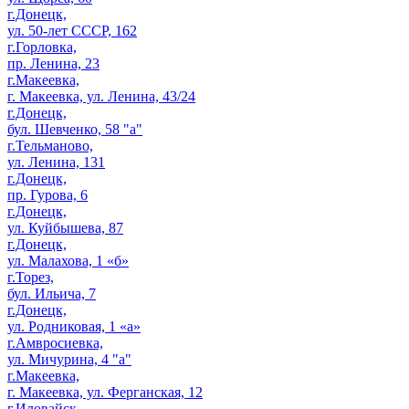
г.Донецк,
ул. 50-лет СССР, 162
г.Горловка,
пр. Ленина, 23
г.Макеевка,
г. Макеевка, ул. Ленина, 43/24
г.Донецк,
бул. Шевченко, 58 "а"
г.Тельманово,
ул. Ленина, 131
г.Донецк,
пр. Гурова, 6
г.Донецк,
ул. Куйбышева, 87
г.Донецк,
ул. Малахова, 1 «б»
г.Торез,
бул. Ильича, 7
г.Донецк,
ул. Родниковая, 1 «а»
г.Амвросиевка,
ул. Мичурина, 4 "а"
г.Макеевка,
г. Макеевка, ул. Ферганская, 12
г.Иловайск,