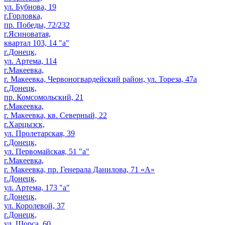
ул. Бубнова, 19
г.Горловка,
пр. Победы, 72/232
г.Ясиноватая,
квартал 103, 14 "а"
г.Донецк,
ул. Артема, 114
г.Макеевка,
г. Макеевка, Червоногвардейский район, ул. Тореза, 47а
г.Донецк,
пр. Комсомольский, 21
г.Макеевка,
г. Макеевка, кв. Северный, 22
г.Харцызск,
ул. Пролетарская, 39
г.Донецк,
ул. Первомайская, 51 "а"
г.Макеевка,
г. Макеевка, пр. Генерала Данилова, 71 «А»
г.Донецк,
ул. Артема, 173 "а"
г.Донецк,
ул. Королевой, 37
г.Донецк,
ул. Щорса, 60