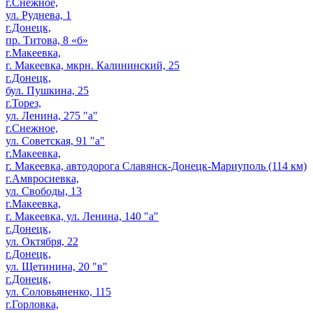
г.Снежное,
ул. Руднева, 1
г.Донецк,
пр. Титова, 8 «б»
г.Макеевка,
г. Макеевка, мкрн. Калининский, 25
г.Донецк,
бул. Пушкина, 25
г.Торез,
ул. Ленина, 275 "а"
г.Снежное,
ул. Советская, 91 "а"
г.Макеевка,
г. Макеевка, автодорога Славянск-Донецк-Мариуполь (114 км)
г.Амвросиевка,
ул. Свободы, 13
г.Макеевка,
г. Макеевка, ул. Ленина, 140 "а"
г.Донецк,
ул. Октября, 22
г.Донецк,
ул. Щетинина, 20 "в"
г.Донецк,
ул. Соловьяненко, 115
г.Горловка,