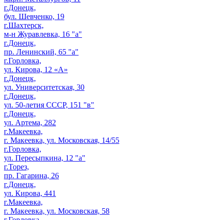
г.Донецк,
бул. Шевченко, 19
г.Шахтерск,
м-н Журавлевка, 16 "а"
г.Донецк,
пр. Ленинский, 65 "а"
г.Горловка,
ул. Кирова, 12 «А»
г.Донецк,
ул. Университетская, 30
г.Донецк,
ул. 50-летия СССР, 151 "в"
г.Донецк,
ул. Артема, 282
г.Макеевка,
г. Макеевка, ул. Московская, 14/55
г.Горловка,
ул. Пересыпкина, 12 "а"
г.Торез,
пр. Гагарина, 26
г.Донецк,
ул. Кирова, 441
г.Макеевка,
г. Макеевка, ул. Московская, 58
г.Горловка,