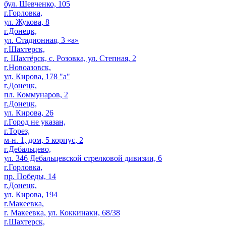
бул. Шевченко, 105
г.Горловка,
ул. Жукова, 8
г.Донецк,
ул. Стадионная, 3 «а»
г.Шахтерск,
г. Шахтёрск, с. Розовка, ул. Степная, 2
г.Новоазовск,
ул. Кирова, 178 "а"
г.Донецк,
пл. Коммунаров, 2
г.Донецк,
ул. Кирова, 26
г.Город не указан,
г.Торез,
м-н. 1, дом, 5 корпус, 2
г.Дебальцево,
ул. 346 Дебальцевской стрелковой дивизии, 6
г.Горловка,
пр. Победы, 14
г.Донецк,
ул. Кирова, 194
г.Макеевка,
г. Макеевка, ул. Коккинаки, 68/38
г.Шахтерск,