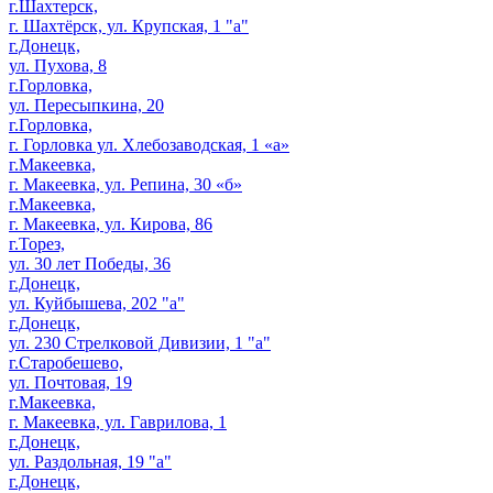
г.Шахтерск,
г. Шахтёрск, ул. Крупская, 1 "а"
г.Донецк,
ул. Пухова, 8
г.Горловка,
ул. Пересыпкина, 20
г.Горловка,
г. Горловка ул. Хлебозаводская, 1 «а»
г.Макеевка,
г. Макеевка, ул. Репина, 30 «б»
г.Макеевка,
г. Макеевка, ул. Кирова, 86
г.Торез,
ул. 30 лет Победы, 36
г.Донецк,
ул. Куйбышева, 202 "а"
г.Донецк,
ул. 230 Стрелковой Дивизии, 1 "а"
г.Старобешево,
ул. Почтовая, 19
г.Макеевка,
г. Макеевка, ул. Гаврилова, 1
г.Донецк,
ул. Раздольная, 19 "а"
г.Донецк,