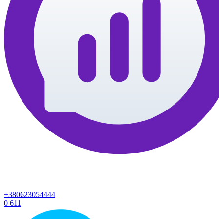
+380623054444
0
611