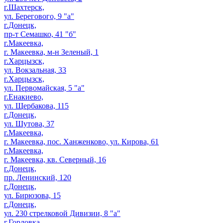
г.Шахтерск,
ул. Берегового, 9 "а"
г.Донецк,
пр-т Семашко, 41 "б"
г.Макеевка,
г. Макеевка, м-н Зеленый, 1
г.Харцызск,
ул. Вокзальная, 33
г.Харцызск,
ул. Первомайская, 5 "а"
г.Енакиево,
ул. Щербакова, 115
г.Донецк,
ул. Шутова, 37
г.Макеевка,
г. Макеевка, пос. Ханженково, ул. Кирова, 61
г.Макеевка,
г. Макеевка, кв. Северный, 16
г.Донецк,
пр. Ленинский, 120
г.Донецк,
ул. Бирюзова, 15
г.Донецк,
ул. 230 стрелковой Дивизии, 8 "а"
г.Горловка,