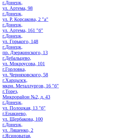
г.Донецк,
ул. Артема, 98
г.Донецк,
ул. Р. Корсакова, 2 "а"
г.Донецк,
ул. Артема, 161 "б"
г.Донецк,
ул. Горького, 148
г.Донецк,
пр. Дзержинского, 13
г.Дебальцево,
ул. Мокроусова, 101
г.Горловка,
ул. Черняховского, 58
г.Харцызск,
мкрн. Металлургов, 16 "б"
г.Торез,
Микрорайон №2, д. 43
г.Донецк,
ул. Полоцкая, 13 "б"
г.Енакиево,
ул. Щербакова, 100
г.Донецк,
ул. Ляшенко, 2
г.Ясиноватая,