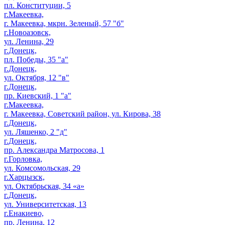
пл. Конституции, 5
г.Макеевка,
г. Макеевка, мкрн. Зеленый, 57 "б"
г.Новоазовск,
ул. Ленина, 29
г.Донецк,
пл. Победы, 35 "а"
г.Донецк,
ул. Октября, 12 "в"
г.Донецк,
пр. Киевский, 1 "а"
г.Макеевка,
г. Макеевка, Советский район, ул. Кирова, 38
г.Донецк,
ул. Ляшенко, 2 "д"
г.Донецк,
пр. Александра Матросова, 1
г.Горловка,
ул. Комсомольская, 29
г.Харцызск,
ул. Октябрьская, 34 «а»
г.Донецк,
ул. Университетская, 13
г.Енакиево,
пр. Ленина, 12