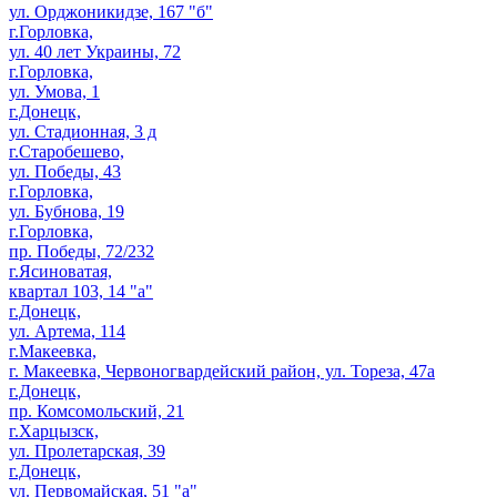
ул. Орджоникидзе, 167 "б"
г.Горловка,
ул. 40 лет Украины, 72
г.Горловка,
ул. Умова, 1
г.Донецк,
ул. Стадионная, 3 д
г.Старобешево,
ул. Победы, 43
г.Горловка,
ул. Бубнова, 19
г.Горловка,
пр. Победы, 72/232
г.Ясиноватая,
квартал 103, 14 "а"
г.Донецк,
ул. Артема, 114
г.Макеевка,
г. Макеевка, Червоногвардейский район, ул. Тореза, 47а
г.Донецк,
пр. Комсомольский, 21
г.Харцызск,
ул. Пролетарская, 39
г.Донецк,
ул. Первомайская, 51 "а"