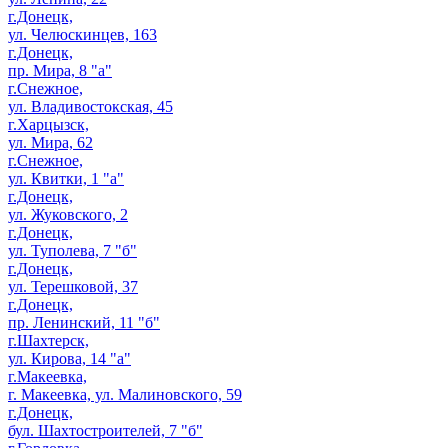
г.Донецк,
ул. Челюскинцев, 163
г.Донецк,
пр. Мира, 8 "а"
г.Снежное,
ул. Владивостокская, 45
г.Харцызск,
ул. Мира, 62
г.Снежное,
ул. Квитки, 1 "а"
г.Донецк,
ул. Жуковского, 2
г.Донецк,
ул. Туполева, 7 "б"
г.Донецк,
ул. Терешковой, 37
г.Донецк,
пр. Ленинский, 11 "б"
г.Шахтерск,
ул. Кирова, 14 "а"
г.Макеевка,
г. Макеевка, ул. Малиновского, 59
г.Донецк,
бул. Шахтостроителей, 7 "б"