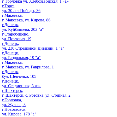
г. Горловка ул. Хлебозаводская, 1 «а»
г.Торез,
ул. 30 лет Победы, 36
г.Макеевка,
г. Макеевка, ул. Кирова, 86
г.Донецк,
ул. Куйбышева, 202 "а"
г.Старобешево,
ул. Почтовая, 19
г.Донецк,
ул. 230 Стрелковой Дивизии, 1 "а"
г.Донецк,
ул. Раздольная, 19 "а"
г.Макеевка,
г. Макеевка, ул. Гаврилова, 1
г.Донецк,
бул. Шевченко, 105
г.Донецк,
ул. Стадионная, 3 «а»
г.Шахтерск,
г. Шахтёрск, с. Розовка, ул. Степная, 2
г.Горловка,
ул. Жукова, 8
г.Новоазовск,
ул. Кирова, 178 "а"