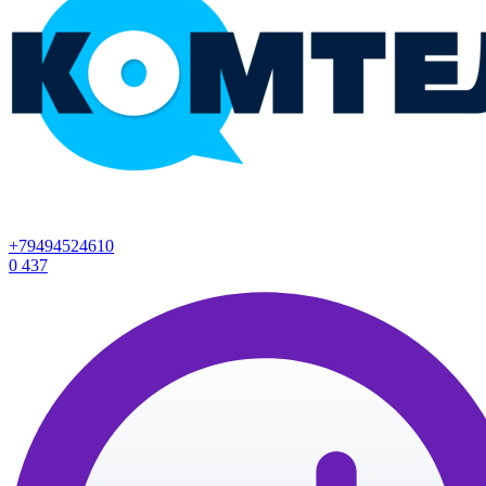
+79494524610
0
437