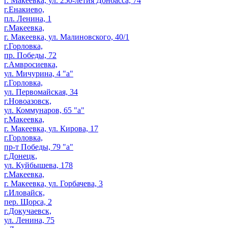
г. Макеевка, ул. 250-летия Донбасса, 74
г.Енакиево,
пл. Ленина, 1
г.Макеевка,
г. Макеевка, ул. Малиновского, 40/1
г.Горловка,
пр. Победы, 72
г.Амвросиевка,
ул. Мичурина, 4 "а"
г.Горловка,
ул. Первомайская, 34
г.Новоазовск,
ул. Коммунаров, 65 "а"
г.Макеевка,
г. Макеевка, ул. Кирова, 17
г.Горловка,
пр-т Победы, 79 "а"
г.Донецк,
ул. Куйбышева, 178
г.Макеевка,
г. Макеевка, ул. Горбачева, 3
г.Иловайск,
пер. Щорса, 2
г.Докучаевск,
ул. Ленина, 75