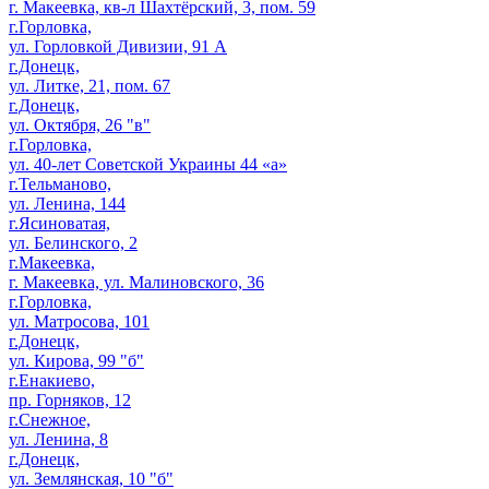
г. Макеевка, кв-л Шахтёрский, 3, пом. 59
г.Горловка,
ул. Горловкой Дивизии, 91 А
г.Донецк,
ул. Литке, 21, пом. 67
г.Донецк,
ул. Октября, 26 "в"
г.Горловка,
ул. 40-лет Советской Украины 44 «а»
г.Тельманово,
ул. Ленина, 144
г.Ясиноватая,
ул. Белинского, 2
г.Макеевка,
г. Макеевка, ул. Малиновского, 36
г.Горловка,
ул. Матросова, 101
г.Донецк,
ул. Кирова, 99 "б"
г.Енакиево,
пр. Горняков, 12
г.Снежное,
ул. Ленина, 8
г.Донецк,
ул. Землянская, 10 "б"