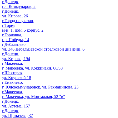
г.Донецк,
пл. Коммунаров, 2
г.Донецк,
ул. Кирова, 26
г.Город не указан,
г.Торез,
м-н. 1, дом, 5 корпус, 2
г.Горловка,
пр. Победы, 14
г.Дебальцево,
ул. 346 Дебальцевской стрелковой дивизии, 6
г.Донецк,
ул. Кирова, 194
г.Макеевка,
г. Макеевка, ул. Коккинаки, 68/38
г.Шахтерск,
ул. Крупской 18
г.Енакиево,
г. Юнокоммунаровск, ул. Рахманинова, 23
г.Макеевка,
г. Макеевка, ул. Монтажная, 52 "в"
г.Донецк,
ул. Артема, 157
г.Донецк,
ул. Щипачева, 37