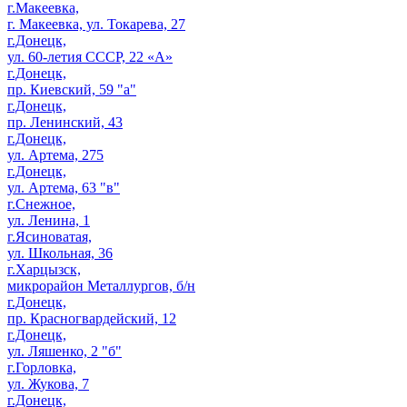
г.Макеевка,
г. Макеевка, ул. Токарева, 27
г.Донецк,
ул. 60-летия СССР, 22 «А»
г.Донецк,
пр. Киевский, 59 "а"
г.Донецк,
пр. Ленинский, 43
г.Донецк,
ул. Артема, 275
г.Донецк,
ул. Артема, 63 "в"
г.Снежное,
ул. Ленина, 1
г.Ясиноватая,
ул. Школьная, 36
г.Харцызск,
микрорайон Металлургов, б/н
г.Донецк,
пр. Красногвардейский, 12
г.Донецк,
ул. Ляшенко, 2 "б"
г.Горловка,
ул. Жукова, 7
г.Донецк,