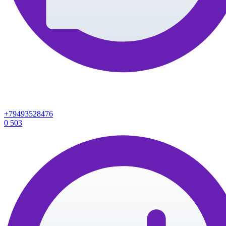
+79493528476
0
503