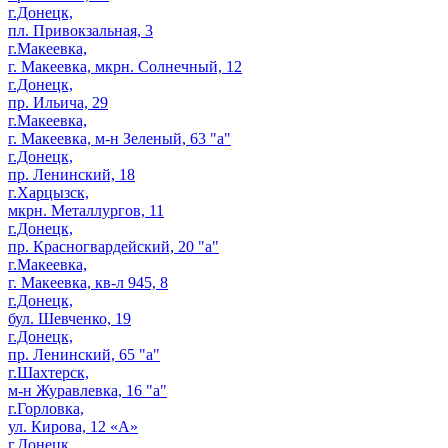
г.Донецк,
пл. Привокзальная, 3
г.Макеевка,
г. Макеевка, мкрн. Солнечный, 12
г.Донецк,
пр. Ильича, 29
г.Макеевка,
г. Макеевка, м-н Зеленый, 63 "а"
г.Донецк,
пр. Ленинский, 18
г.Харцызск,
мкрн. Металлургов, 11
г.Донецк,
пр. Красногвардейский, 20 "а"
г.Макеевка,
г. Макеевка, кв-л 945, 8
г.Донецк,
бул. Шевченко, 19
г.Донецк,
пр. Ленинский, 65 "а"
г.Шахтерск,
м-н Журавлевка, 16 "а"
г.Горловка,
ул. Кирова, 12 «А»
г.Донецк,