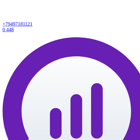
+79497181121
0
448