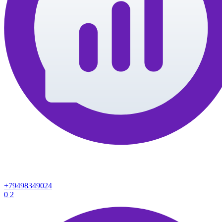
+79498349024
0
2