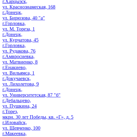
г.Харцызск,
ул. Краснознамеская, 168
г.Донецк,
ул. Бирюзова, 40 "а"
г.Горловка,
ул. М. Тореза, 1
г.Донецк,
ул. Курчатова, 45
г.Горловка,
ул. Рудакова, 76
г.Амвросиевка,
ул. Матвиенко, 8
г.Енакиево,
ул. Вильямса, 1
г.Докучаевск,
ул. Лихолетова, 9
г.Донецк,
ул. Университетская, 87 "б"
г.Дебальцево,
ул. Пушкина, 24
г.Торез,
мкрн. 30 лет Победы, кв. «Г», д. 5
г.Иловайск,
ул. Шевченко, 100
г.Макеевка,