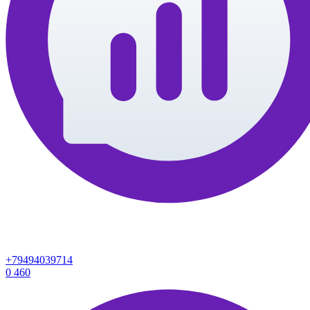
+79494039714
0
460