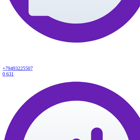
+79493225507
0
631