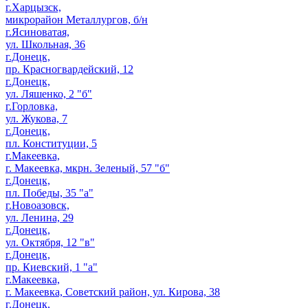
г.Харцызск,
микрорайон Металлургов, б/н
г.Ясиноватая,
ул. Школьная, 36
г.Донецк,
пр. Красногвардейский, 12
г.Донецк,
ул. Ляшенко, 2 "б"
г.Горловка,
ул. Жукова, 7
г.Донецк,
пл. Конституции, 5
г.Макеевка,
г. Макеевка, мкрн. Зеленый, 57 "б"
г.Донецк,
пл. Победы, 35 "а"
г.Новоазовск,
ул. Ленина, 29
г.Донецк,
ул. Октября, 12 "в"
г.Донецк,
пр. Киевский, 1 "а"
г.Макеевка,
г. Макеевка, Советский район, ул. Кирова, 38
г.Донецк,