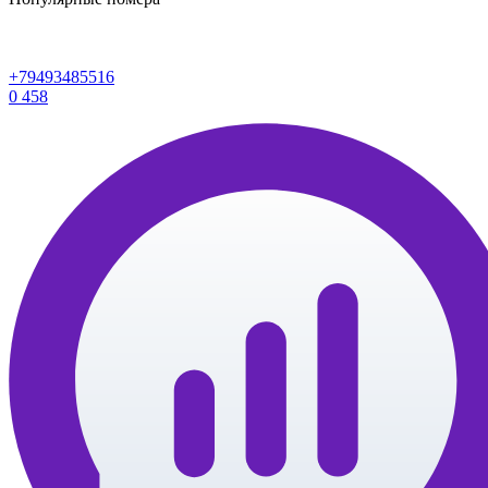
+79493485516
0
458