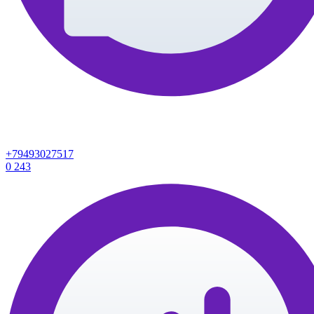
+79493027517
0
243