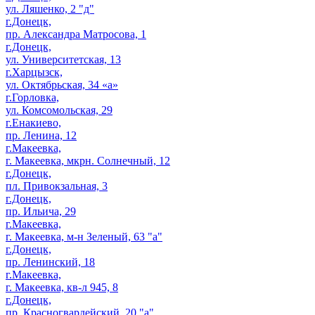
ул. Ляшенко, 2 "д"
г.Донецк,
пр. Александра Матросова, 1
г.Донецк,
ул. Университетская, 13
г.Харцызск,
ул. Октябрьская, 34 «а»
г.Горловка,
ул. Комсомольская, 29
г.Енакиево,
пр. Ленина, 12
г.Макеевка,
г. Макеевка, мкрн. Солнечный, 12
г.Донецк,
пл. Привокзальная, 3
г.Донецк,
пр. Ильича, 29
г.Макеевка,
г. Макеевка, м-н Зеленый, 63 "а"
г.Донецк,
пр. Ленинский, 18
г.Макеевка,
г. Макеевка, кв-л 945, 8
г.Донецк,
пр. Красногвардейский, 20 "а"