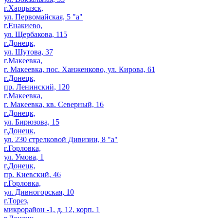
г.Харцызск,
ул. Первомайская, 5 "а"
г.Енакиево,
ул. Щербакова, 115
г.Донецк,
ул. Шутова, 37
г.Макеевка,
г. Макеевка, пос. Ханженково, ул. Кирова, 61
г.Донецк,
пр. Ленинский, 120
г.Макеевка,
г. Макеевка, кв. Северный, 16
г.Донецк,
ул. Бирюзова, 15
г.Донецк,
ул. 230 стрелковой Дивизии, 8 "а"
г.Горловка,
ул. Умова, 1
г.Донецк,
пр. Киевский, 46
г.Горловка,
ул. Дивногорская, 10
г.Торез,
микрорайон -1, д. 12, корп. 1