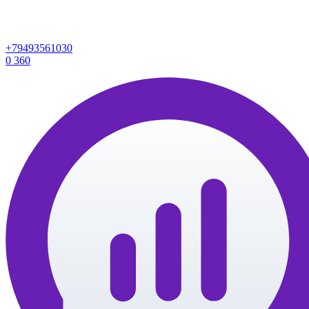
+79493561030
0
360