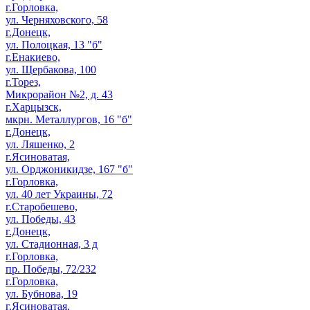
г.Горловка,
ул. Черняховского, 58
г.Донецк,
ул. Полоцкая, 13 "б"
г.Енакиево,
ул. Щербакова, 100
г.Торез,
Микрорайон №2, д. 43
г.Харцызск,
мкрн. Металлургов, 16 "б"
г.Донецк,
ул. Ляшенко, 2
г.Ясиноватая,
ул. Орджоникидзе, 167 "б"
г.Горловка,
ул. 40 лет Украины, 72
г.Старобешево,
ул. Победы, 43
г.Донецк,
ул. Стадионная, 3 д
г.Горловка,
пр. Победы, 72/232
г.Горловка,
ул. Бубнова, 19
г.Ясиноватая,