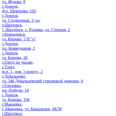
ул. Жукова, 8
г.Донецк,
бул. Шевченко, 105
г.Донецк,
ул. Стадионная, 3 «а»
г.Шахтерск,
г. Шахтёрск, с. Розовка, ул. Степная, 2
г.Новоазовск,
ул. Кирова, 178 "а"
г.Донецк,
пл. Коммунаров, 2
г.Донецк,
ул. Кирова, 26
г.Город не указан,
г.Торез,
м-н. 1, дом, 5 корпус, 2
г.Дебальцево,
ул. 346 Дебальцевской стрелковой дивизии, 6
г.Горловка,
пр. Победы, 14
г.Донецк,
ул. Кирова, 194
г.Макеевка,
г. Макеевка, ул. Коккинаки, 68/38
г.Шахтерск,