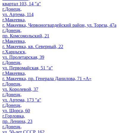
квартал 103, 14 "а"
г.Донецк,
ул. Артема, 114
г.Макеевка,
г. Макеевка, Червоногвардейский район, ул. Тореза, 47а
г.Донецк,
пр. Комсомольский, 21
г.Макеевка,
г. Макеевка, кв. Северный, 22
г.Харцызск,
ул. Пролетарская, 39
г.Донецк,
ул. Первомайская, 51 "а"
г.Макеевка,
г. Макеевка, пр. Генерала Данилова, 71 «А»
г.Донецк,
ул. Королевой, 37
г.Донецк,
ул. Артема, 173 "а"
г.Донецк,
ул. Щорса, 60
г.Горловка,
пр. Ленина, 23
г.Донецк,
ул. 50-лет СССР, 162