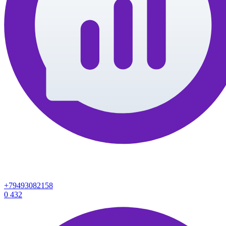
+79493082158
0
432