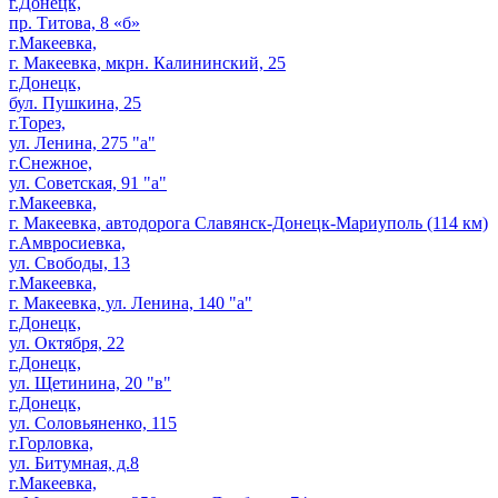
г.Донецк,
пр. Титова, 8 «б»
г.Макеевка,
г. Макеевка, мкрн. Калининский, 25
г.Донецк,
бул. Пушкина, 25
г.Торез,
ул. Ленина, 275 "а"
г.Снежное,
ул. Советская, 91 "а"
г.Макеевка,
г. Макеевка, автодорога Славянск-Донецк-Мариуполь (114 км)
г.Амвросиевка,
ул. Свободы, 13
г.Макеевка,
г. Макеевка, ул. Ленина, 140 "а"
г.Донецк,
ул. Октября, 22
г.Донецк,
ул. Щетинина, 20 "в"
г.Донецк,
ул. Соловьяненко, 115
г.Горловка,
ул. Битумная, д.8
г.Макеевка,