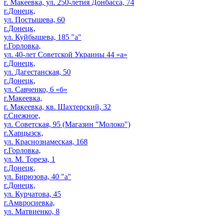
г. Макеевка, ул. 250-летия Донбасса, 74
г.Донецк,
ул. Постышева, 60
г.Донецк,
ул. Куйбышева, 185 "а"
г.Горловка,
ул. 40-лет Советской Украины 44 «а»
г.Донецк,
ул. Дагестанская, 50
г.Донецк,
ул. Савченко, 6 «б»
г.Макеевка,
г. Макеевка, кв. Шахтерский, 32
г.Снежное,
ул. Советская, 95 (Магазин "Молоко")
г.Харцызск,
ул. Краснознамеская, 168
г.Горловка,
ул. М. Тореза, 1
г.Донецк,
ул. Бирюзова, 40 "а"
г.Донецк,
ул. Курчатова, 45
г.Амвросиевка,
ул. Матвиенко, 8