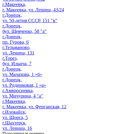
г.Макеевка,
г. Макеевка, ул. Ленина, 43/24
г.Донецк,
ул. 50-летия СССР, 151 "в"
г.Донецк,
бул. Шевченко, 58 "а"
г.Донецк,
пр. Гурова, 6
г.Тельманово,
ул. Ленина, 131
г.Торез,
бул. Ильича, 7
г.Донецк,
ул. Малахова, 1 «б»
г.Донецк,
ул. Родниковая, 1 «а»
г.Амвросиевка,
ул. Мичурина, 4 "а"
г.Макеевка,
г. Макеевка, ул. Ферганская, 12
г.Иловайск,
ул. Щорса, 5
г.Шахтерск,
ул. Ленина, 16
Популярные номера