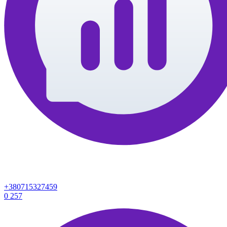
+380715327459
0
257