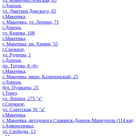
ул. Коммунистическая, 65
г.Донецк,
ул. Дмитрия Донского, 65
г.Макеевка,
г. Макеевка, ул. Ленина, 71
г.Донецк,
ул. Кирова, 108
г.Макеевка,
г. Макеевка, кв. Химик, 55
г.Снежное,
ул. Руднева, 1
г.Донецк,
пр. Титова, 8 «б»
г.Макеевка,
г. Макеевка, мкрн. Калининский, 25
г.Донецк,
бул. Пушкина, 25
г.Торез,
ул. Ленина, 275 "а"
г.Снежное,
ул. Советская, 91 "а"
г.Макеевка,
г. Макеевка, автодорога Славянск-Донецк-Мариуполь (114 км)
г.Амвросиевка,
ул. Свободы, 13