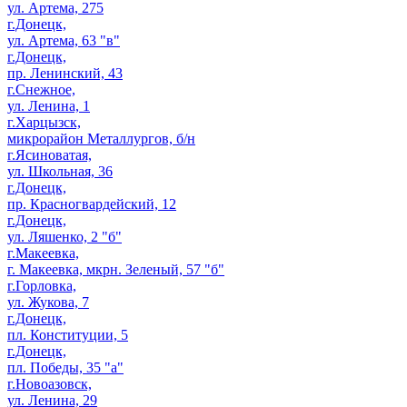
ул. Артема, 275
г.Донецк,
ул. Артема, 63 "в"
г.Донецк,
пр. Ленинский, 43
г.Снежное,
ул. Ленина, 1
г.Харцызск,
микрорайон Металлургов, б/н
г.Ясиноватая,
ул. Школьная, 36
г.Донецк,
пр. Красногвардейский, 12
г.Донецк,
ул. Ляшенко, 2 "б"
г.Макеевка,
г. Макеевка, мкрн. Зеленый, 57 "б"
г.Горловка,
ул. Жукова, 7
г.Донецк,
пл. Конституции, 5
г.Донецк,
пл. Победы, 35 "а"
г.Новоазовск,
ул. Ленина, 29