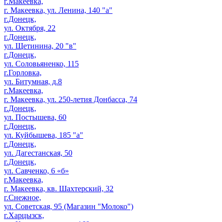
г.Макеевка,
г. Макеевка, ул. Ленина, 140 "а"
г.Донецк,
ул. Октября, 22
г.Донецк,
ул. Щетинина, 20 "в"
г.Донецк,
ул. Соловьяненко, 115
г.Горловка,
ул. Битумная, д.8
г.Макеевка,
г. Макеевка, ул. 250-летия Донбасса, 74
г.Донецк,
ул. Постышева, 60
г.Донецк,
ул. Куйбышева, 185 "а"
г.Донецк,
ул. Дагестанская, 50
г.Донецк,
ул. Савченко, 6 «б»
г.Макеевка,
г. Макеевка, кв. Шахтерский, 32
г.Снежное,
ул. Советская, 95 (Магазин "Молоко")
г.Харцызск,