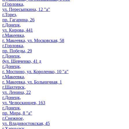
г.Горловка,
ул. Пересыпкина, 12 "а"
г.Торез,
пр. Гагарина, 26
г.Донецк,
ул. Кирова, 441
г.Макеевка,
г. Макеевка, ул. Московская, 58
г.Горловка,
пр. Победы, 29
г.Донецк,
бул. Шевченко, 41 д
г.Донецк,
г. Моспино, ул. Короленко, 10 "а"
г.Макеевка,
г. Макеевка, ул. Больничная, 1
г.Шахтерск,
ул. Ленина, 22
г.Донецк,
ул. Челюскинцев, 163
г.Донецк,
пр. Мира, 8 "а"
г.Снежное,
ул. Владивостокская, 45
г.Харцызск,