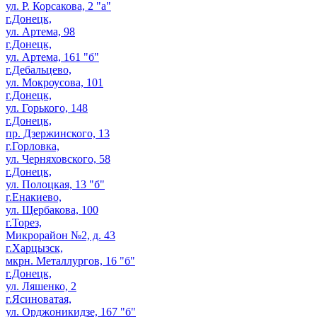
ул. Р. Корсакова, 2 "а"
г.Донецк,
ул. Артема, 98
г.Донецк,
ул. Артема, 161 "б"
г.Дебальцево,
ул. Мокроусова, 101
г.Донецк,
ул. Горького, 148
г.Донецк,
пр. Дзержинского, 13
г.Горловка,
ул. Черняховского, 58
г.Донецк,
ул. Полоцкая, 13 "б"
г.Енакиево,
ул. Щербакова, 100
г.Торез,
Микрорайон №2, д. 43
г.Харцызск,
мкрн. Металлургов, 16 "б"
г.Донецк,
ул. Ляшенко, 2
г.Ясиноватая,
ул. Орджоникидзе, 167 "б"