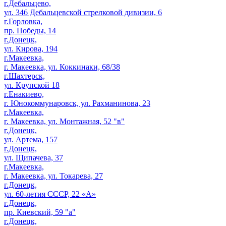
г.Дебальцево,
ул. 346 Дебальцевской стрелковой дивизии, 6
г.Горловка,
пр. Победы, 14
г.Донецк,
ул. Кирова, 194
г.Макеевка,
г. Макеевка, ул. Коккинаки, 68/38
г.Шахтерск,
ул. Крупской 18
г.Енакиево,
г. Юнокоммунаровск, ул. Рахманинова, 23
г.Макеевка,
г. Макеевка, ул. Монтажная, 52 "в"
г.Донецк,
ул. Артема, 157
г.Донецк,
ул. Щипачева, 37
г.Макеевка,
г. Макеевка, ул. Токарева, 27
г.Донецк,
ул. 60-летия СССР, 22 «А»
г.Донецк,
пр. Киевский, 59 "а"
г.Донецк,