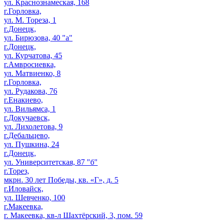
ул. Краснознамеская, 168
г.Горловка,
ул. М. Тореза, 1
г.Донецк,
ул. Бирюзова, 40 "а"
г.Донецк,
ул. Курчатова, 45
г.Амвросиевка,
ул. Матвиенко, 8
г.Горловка,
ул. Рудакова, 76
г.Енакиево,
ул. Вильямса, 1
г.Докучаевск,
ул. Лихолетова, 9
г.Дебальцево,
ул. Пушкина, 24
г.Донецк,
ул. Университетская, 87 "б"
г.Торез,
мкрн. 30 лет Победы, кв. «Г», д. 5
г.Иловайск,
ул. Шевченко, 100
г.Макеевка,
г. Макеевка, кв-л Шахтёрский, 3, пом. 59