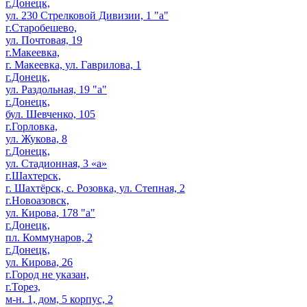
г.Донецк,
ул. 230 Стрелковой Дивизии, 1 "а"
г.Старобешево,
ул. Почтовая, 19
г.Макеевка,
г. Макеевка, ул. Гаврилова, 1
г.Донецк,
ул. Раздольная, 19 "а"
г.Донецк,
бул. Шевченко, 105
г.Горловка,
ул. Жукова, 8
г.Донецк,
ул. Стадионная, 3 «а»
г.Шахтерск,
г. Шахтёрск, с. Розовка, ул. Степная, 2
г.Новоазовск,
ул. Кирова, 178 "а"
г.Донецк,
пл. Коммунаров, 2
г.Донецк,
ул. Кирова, 26
г.Город не указан,
г.Торез,
м-н. 1, дом, 5 корпус, 2