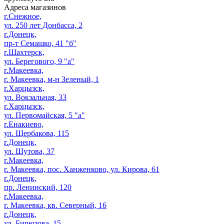
Адреса магазинов
г.Снежное,
ул. 250 лет Донбасса, 2
г.Донецк,
пр-т Семашко, 41 "б"
г.Шахтерск,
ул. Берегового, 9 "а"
г.Макеевка,
г. Макеевка, м-н Зеленый, 1
г.Харцызск,
ул. Вокзальная, 33
г.Харцызск,
ул. Первомайская, 5 "а"
г.Енакиево,
ул. Щербакова, 115
г.Донецк,
ул. Шутова, 37
г.Макеевка,
г. Макеевка, пос. Ханженково, ул. Кирова, 61
г.Донецк,
пр. Ленинский, 120
г.Макеевка,
г. Макеевка, кв. Северный, 16
г.Донецк,
ул. Бирюзова, 15