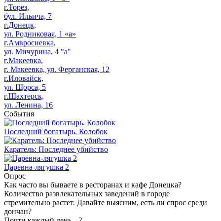
г.Торез,
бул. Ильича, 7
г.Донецк,
ул. Родниковая, 1 «а»
г.Амвросиевка,
ул. Мичурина, 4 "а"
г.Макеевка,
г. Макеевка, ул. Ферганская, 12
г.Иловайск,
ул. Щорса, 5
г.Шахтерск,
ул. Ленина, 16
События
Последний богатырь. Колобок
Каратель: Последнее убийство
Царевна-лягушка 2
Опрос
Как часто вы бываете в ресторанах и кафе Донецка?
Количество развлекательных заведений в городе
стремительно растет. Давайте выясним, есть ли спрос среди
дончан?
Почти каждый день
-
2