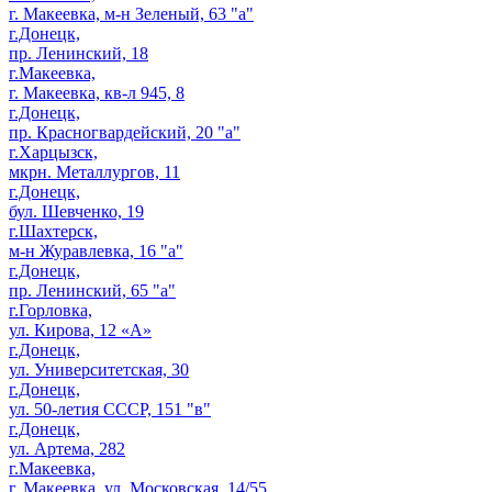
г. Макеевка, м-н Зеленый, 63 "а"
г.Донецк,
пр. Ленинский, 18
г.Макеевка,
г. Макеевка, кв-л 945, 8
г.Донецк,
пр. Красногвардейский, 20 "а"
г.Харцызск,
мкрн. Металлургов, 11
г.Донецк,
бул. Шевченко, 19
г.Шахтерск,
м-н Журавлевка, 16 "а"
г.Донецк,
пр. Ленинский, 65 "а"
г.Горловка,
ул. Кирова, 12 «А»
г.Донецк,
ул. Университетская, 30
г.Донецк,
ул. 50-летия СССР, 151 "в"
г.Донецк,
ул. Артема, 282
г.Макеевка,
г. Макеевка, ул. Московская, 14/55